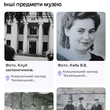
Інші предмети музею
Фото. Клуб
Фото. Кеба В.В.
залізничників.
Комунальний заклад
"Бахмацький
Комунальний заклад
історичний музей
"Бахмацький
імені Миколи
історичний музей
Гнатовича
імені Миколи
Яременка"
Гнатовича
Бахмацької міської
Яременка"
ради
Бахмацької міської
ради