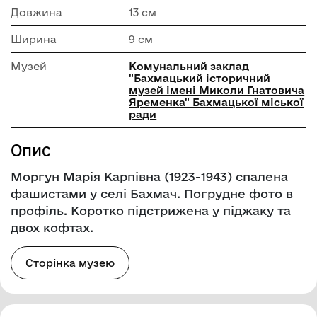
Довжина
13 см
Ширина
9 см
Музей
Комунальний заклад
"Бахмацький історичний
музей імені Миколи Гнатовича
Яременка" Бахмацької міської
ради
Опис
Моргун Марія Карпівна (1923-1943) спалена
фашистами у селі Бахмач. Погрудне фото в
профіль. Коротко підстрижена у піджаку та
двох кофтах.
Сторінка музею