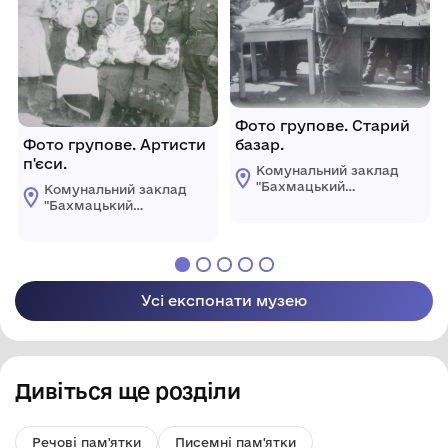
Фото групове. Старий
Фото групове. Артисти
базар.
п'єси.
Комунальний заклад
"Бахмацький
Комунальний заклад
історичний музей
"Бахмацький
імені Миколи
історичний музей
Гнатовича
імені Миколи
Яременка"
Гнатовича
Бахмацької міської
Яременка"
ради
Бахмацької міської
Усі експонати музею
ради
Дивіться ще розділи
Речові пам'ятки
Писемні пам'ятки