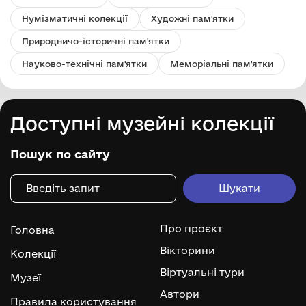
Нумізматичні колекції
Художні пам'ятки
Природничо-історичні пам'ятки
Науково-технічні пам'ятки
Меморіальні пам'ятки
Доступні музейні колекції
Пошук по сайту
Про проєкт
Головна
Вікторини
Колекції
Віртуальні тури
Музеї
Автори
Правила користування