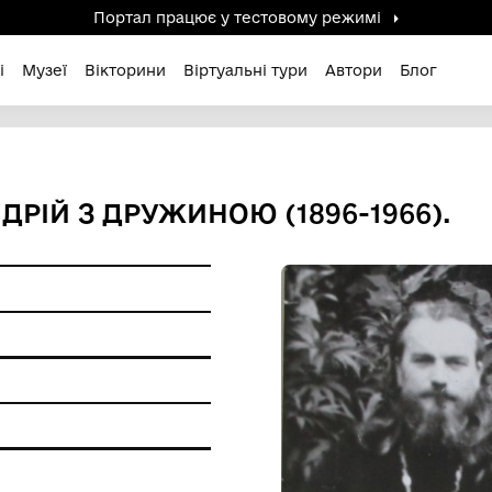
Портал працює у тестов
дені / Зниклі
Музеї
Вікторини
Віртуальні ту
ІЙ АНДРІЙ З ДРУЖИНОЮ (1
ерела
ір
друк