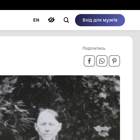
ому режимі
ри
Автори
Блог
EN
896-1966).