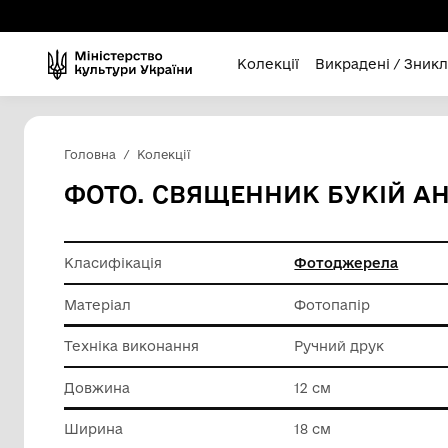
Колекції
Викра
Головна
Колекції
ФОТО. СВЯЩЕННИК БУК
Класифікація
Фотодж
Матеріал
Фотопап
Техніка виконання
Ручний 