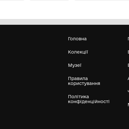
Фото. Гришко Микола
Ф
Григорович.
со
Комунальний заклад "Бахмацький
історичний музей імені Миколи
Гнатовича Яременка" Бахмацької
міської ради
Усі експонати м
ли
Нумізматичні колекції
Художні пам'ятки