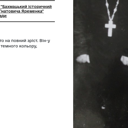
ьний заклад "Бахмацький історичний
мені Миколи Гнатовича Яременка"
ої міської ради
6-1966). Фото на повний зріст. Він-у
ужина у сукні темного кольору,
. ХХ ст.