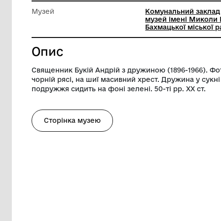
Довжина
12 см
Ширина
18 см
Музей
Комунал
музей і
Бахмацьк
Опис
Священник Букій Андрій з дружиною (189
чорній рясі, на шиї масивний хрест. Др
подружжя сидить на фоні зелені. 50-ті рр
Сторінка музею