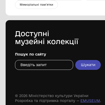
Фото. Володимир Цап.
Комунальний заклад "Бахмацький
історичний музей імені Миколи
Гнатовича Яременка" Бахмацької
міської ради
Дивіться ще розді
Речові пам'ятки
Писемні пам'ятки