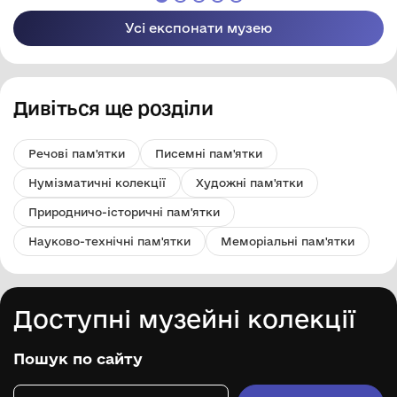
Усі експонати музею
Дивіться ще розділи
Речові пам'ятки
Писемні пам'ятки
Нумізматичні колекції
Художні пам'ятки
Природничо-історичні пам'ятки
Науково-технічні пам'ятки
Меморіальні пам'ятки
Доступні музейні колекції
Пошук по сайту