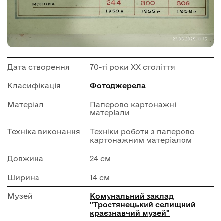
Дата створення
70-ті роки ХХ століття
Класифікація
Фотоджерела
Матеріал
Паперово картонажні
матеріали
Техніка виконання
Техніки роботи з паперово
картонажним матеріалом
Довжина
24 см
Ширина
14 см
Музей
Комунальний заклад
"Тростянецький селищний
краєзнавчий музей"