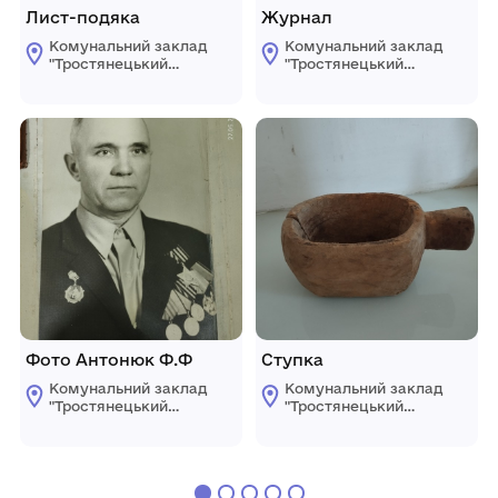
Лист-подяка
Журнал
Комунальний заклад
Комунальний заклад
"Тростянецький
"Тростянецький
селищний
селищний
краєзнавчий музей"
краєзнавчий музей"
Фото Антонюк Ф.Ф
Ступка
Комунальний заклад
Комунальний заклад
"Тростянецький
"Тростянецький
селищний
селищний
краєзнавчий музей"
краєзнавчий музей"