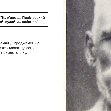
ьний заклад "Кам'янець-Подільський
ий історичний музей-заповідник"
83 р. народження.). Уродженець с.
корабля "Пам'ять Азова", учасник
ено чоловіка похилого віку.