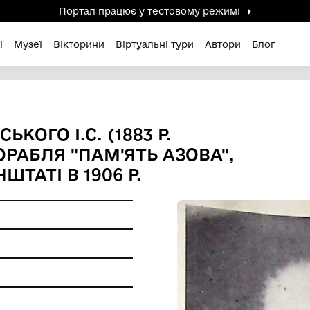
Портал працює у тестов
дені / Зниклі
Музеї
Вікторини
Віртуальні ту
ДИНСЬКОГО І.С. (1883 Р.
С З КОРАБЛЯ "ПАМ'ЯТЬ АЗ
 КРОНШТАТІ В 1906 Р.
о
ір