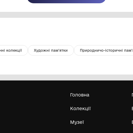
Фото. Зображено бронзове
Фо
панікадило, яке знаходилось в
па
Немирівській церкві
Комунальний заклад "Кам'янець-
Подільський державний історичний
музей-заповідник"
невідомо
не
Усі експонати м