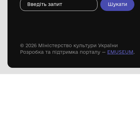
Дивіться ще розді
Речові пам'ятки
Писемні пам'ятки
Меморіальні пам'ятки
Доступні