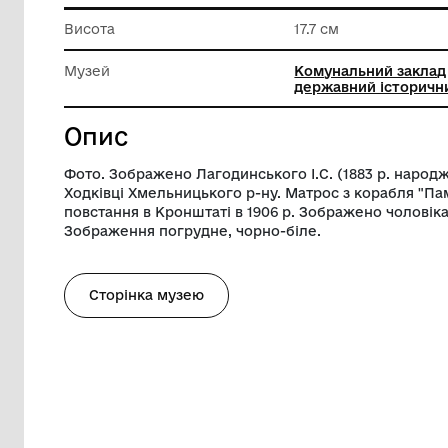
Техніка виконання
Друк
Ширина
11.5 см
Висота
17.7 см
Музей
Комунал
державн
Опис
Фото. Зображено Лагодинського І.С. (18
Ходківці Хмельницького р-ну. Матрос з 
повстання в Кронштаті в 1906 р. Зображ
Зображення погрудне, чорно-біле.