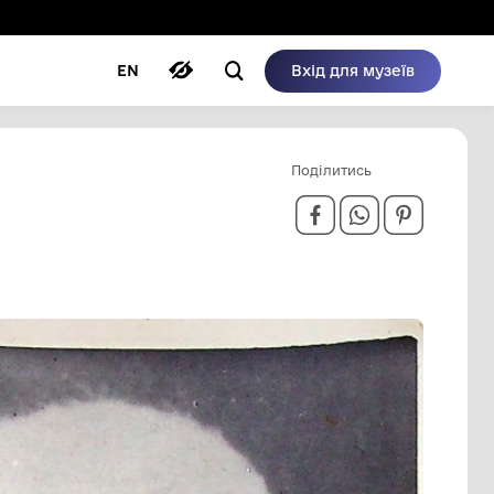
ому режимі
ри
Автори
Блог
EN
ОВА",