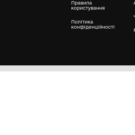
ли
Нумізматичні колекції
Художні пам'ятки
Гол