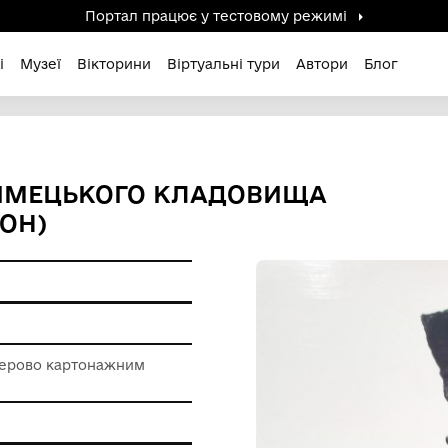
Портал працює у тестов
дені / Зниклі
Музеї
Вікторини
Віртуальні ту
БКУ З НІМЕЦЬКОГО КЛАДО
ИЙ РАЙОН)
ерела