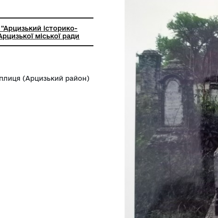
 роботи з паперово картонажним
лом
ний заклад ''Арцизький історико-
чий музей'' Арцизької міської ради
адовища с.Теплиця (Арцизький район)