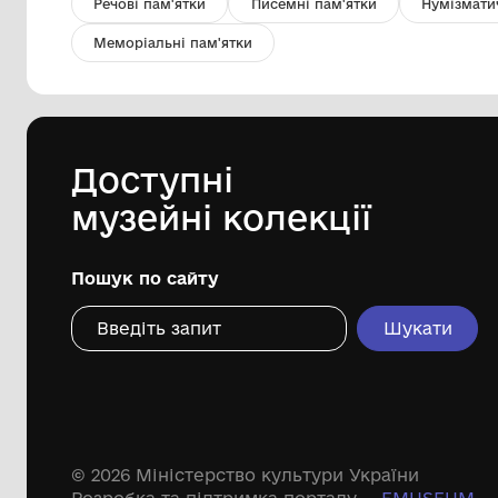
Чан з лози для винограду
Комунальний заклад ''Арцизький
історико-краєзнавчий музей''
Арцизької міської ради
Дивіться ще розді