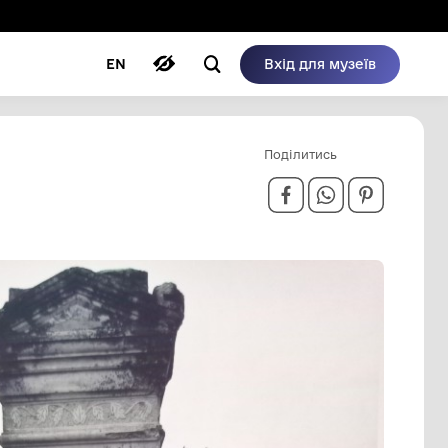
ому режимі
ри
Автори
Блог
EN
ВИЩА