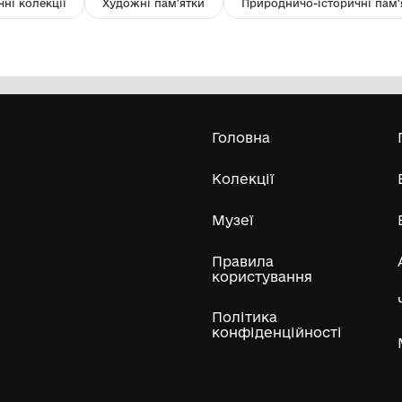
Листівка до 192-річчя м.Арциз
Лі
ст
Комунальний заклад ''Арцизький
історико-краєзнавчий музей''
Арцизької міської ради
Усі експонати м
ли