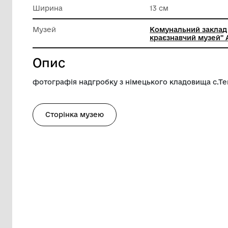
Техніка виконання
Техніки
матеріа
Довжина
18 см
Ширина
13 см
Музей
Комуналь
краєзнав
Опис
фотографія надгробку з німецького кл
Сторінка музею