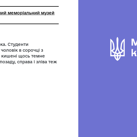
ір
цький обласний меморіальний музей
ира Івасюка
рон В. Івасюка. Студенти
. Посередині чоловік в сорочці з
і годинник, в кишені щось темне
ато людей; позаду, справа і зліва теж