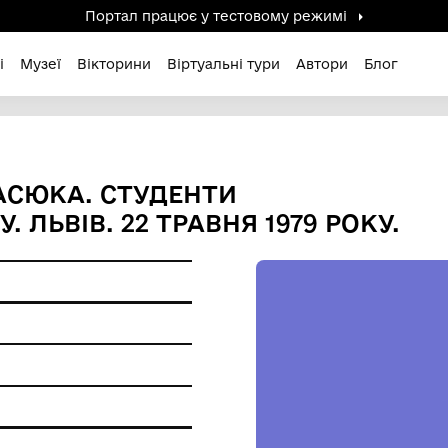
Портал працює у тестов
дені / Зниклі
Музеї
Вікторини
Віртуальні ту
Н В. ІВАСЮКА. СТУДЕНТИ
 ТРУНУ. ЛЬВІВ. 22 ТРАВНЯ 
я 1979 року
ерела