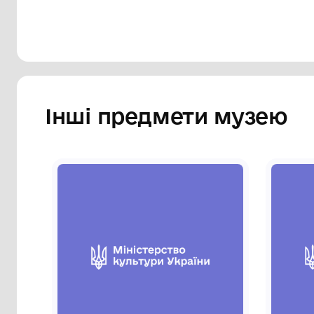
Сторінка музею
Інші предмети му