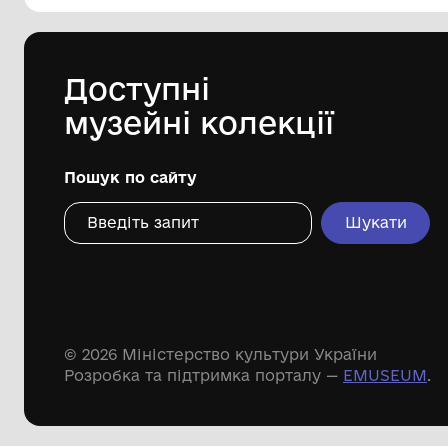
рік.
Чернівецький обласний
меморіальний музей Володимира
Івасюка
1973 рік
Дивіться ще розді
Речові пам'ятки
Писемні пам'ятки
Меморіальні пам'ятки