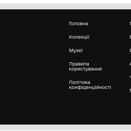
Чернівецький обласний
меморіальний музей Володимира
-
Івасюка
1949 рік
Усі експонати м
ли
Нумізматичні колекції
Художні пам'ятки