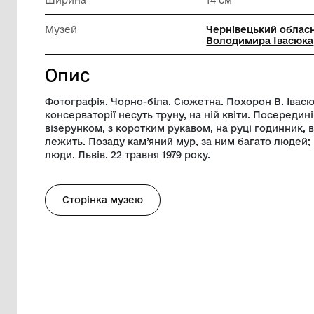
Матеріал
Фотопап
Довжина
23 см
Ширина
14 см
Музей
Черніве
Володим
Опис
Фотографія. Чорно-біла. Сюжетна. Похо
консерваторії несуть труну, на ній квіти
візерунком, з коротким рукавом, на руц
лежить. Позаду кам’яний мур, за ним баг
люди. Львів. 22 травня 1979 року.