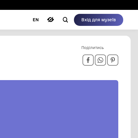
ому режимі
ри
Автори
Блог
EN
1979 РОКУ.