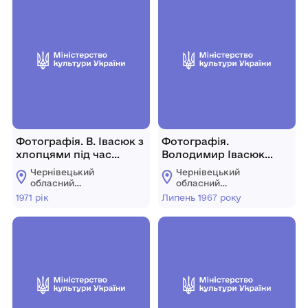
Фотографія. В. Івасюк з
Фотографія.
хлопцями під час
Володимир Івасюк
зйомок фільму
стоїть на балконі дому
Чернівецький
Чернівецький
«Червона рута». 1971
по вул. Б.
обласний
обласний
рік.
Хмельницького.
меморіальний музей
меморіальний музей
1971 рік
Липень 1967 року
Володимира Івасюка
Володимира Івасюка
Липень 1967 року.