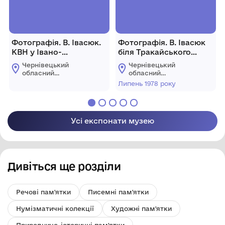
Фотографія. В. Івасюк.
Фотографія. В. Івасюк
КВН у Івано-
біля Тракайського
Франківську. 1969-1970
замку. Вільнюс. Липень
Чернівецький
Чернівецький
роки.
1978 року.
обласний
обласний
меморіальний музей
меморіальний музей
Липень 1978 року
Володимира Івасюка
Володимира Івасюка
Усі експонати музею
Дивіться ще розділи
Речові пам'ятки
Писемні пам'ятки
Нумізматичні колекції
Художні пам'ятки
Природничо-історичні пам'ятки