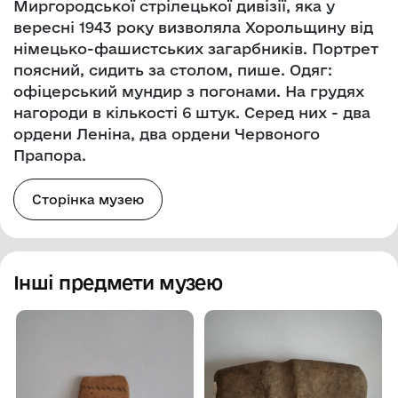
Миргородської стрілецької дивізії, яка у
вересні 1943 року визволяла Хорольщину від
німецько-фашистських загарбників. Портрет
поясний, сидить за столом, пише. Одяг:
офіцерський мундир з погонами. На грудях
нагороди в кількості 6 штук. Серед них - два
ордени Леніна, два ордени Червоного
Прапора.
Сторінка музею
Інші предмети музею