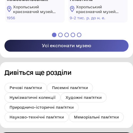
Костенко Т.М.
Хорольський
Хорольський
краєзнавчий музей
краєзнавчий музей
Хорольської міської
Хорольської міської
1956
9-2 тис. р. до н. е.
ради Лубенського
ради Лубенського
району Полтавської
району Полтавської
області
області
Усі експонати музею
Дивіться ще розділи
Речові пам'ятки
Писемні пам'ятки
Нумізматичні колекції
Художні пам'ятки
Природничо-історичні пам'ятки
Науково-технічні пам'ятки
Меморіальні пам'ятки