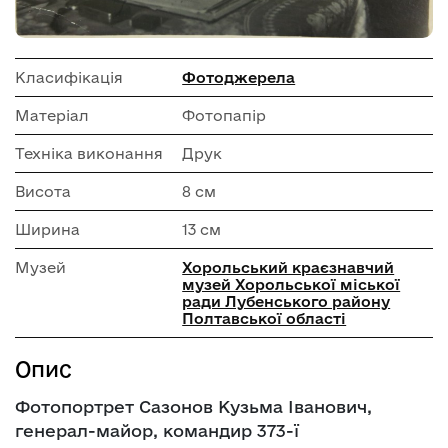
Класифікація
Фотоджерела
Матеріал
Фотопапір
Техніка виконання
Друк
Висота
8 см
Ширина
13 см
Музей
Хорольський краєзнавчий
музей Хорольської міської
ради Лубенського району
Полтавської області
Опис
Фотопортрет Сазонов Кузьма Іванович,
генерал-майор, командир 373-ї