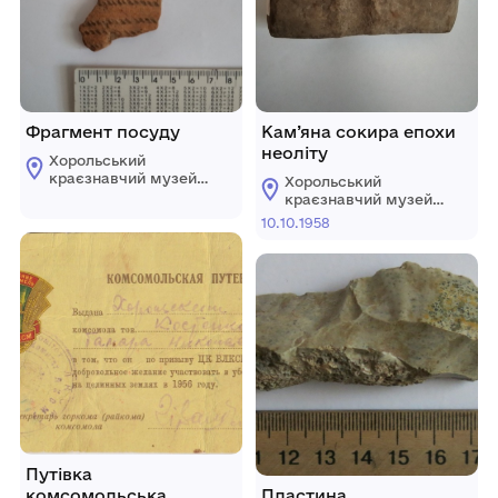
Фрагмент посуду
Кам’яна сокира епохи
неоліту
Хорольський
краєзнавчий музей
Хорольський
Хорольської міської
краєзнавчий музей
ради Лубенського
Хорольської міської
10.10.1958
району Полтавської
ради Лубенського
області
району Полтавської
області
Путівка
комсомольська
Пластина