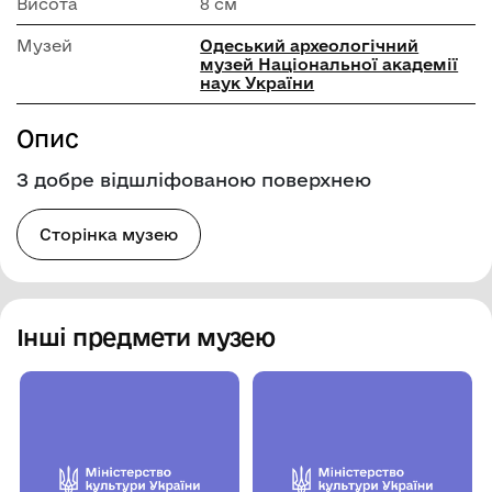
Висота
8 см
Музей
Одеський археологічний
музей Національної академії
наук України
Опис
З добре відшліфованою поверхнею
Сторінка музею
Інші предмети музею