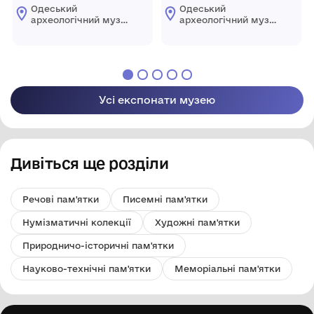
посудини
Одеський
Одеський
археологічний музей
археологічний музей
Національної
Національної
академії наук
академії наук
України
України
Усі експонати музею
Дивіться ще розділи
Речові пам'ятки
Писемні пам'ятки
Нумізматичні колекції
Художні пам'ятки
Природничо-історичні пам'ятки
Науково-технічні пам'ятки
Меморіальні пам'ятки