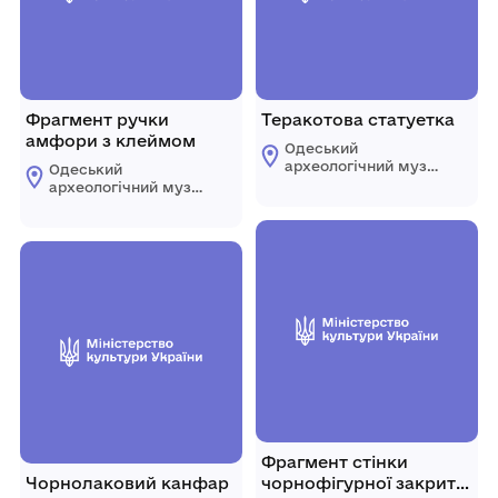
Фрагмент ручки
Теракотова статуетка
амфори з клеймом
Одеський
археологічний музей
Одеський
Національної
археологічний музей
академії наук
Національної
України
академії наук
України
Фрагмент стінки
Чорнолаковий канфар
чорнофігурної закритої