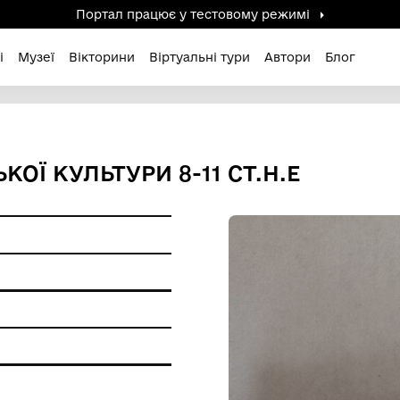
Портал працює у тестов
дені / Зниклі
Музеї
Вікторини
Віртуальні ту
ЯНСЬКОЇ КУЛЬТУРИ 8-11 С
и побуту
я