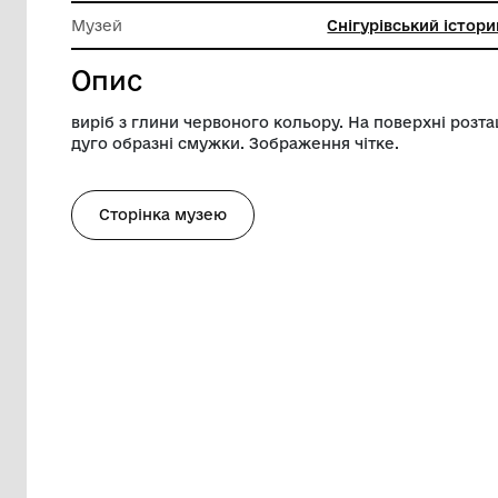
Довжина
5.5 см
Ширина
3.5 см
Музей
Снігурів
Опис
виріб з глини червоного кольору. На по
дуго образні смужки. Зображення чітке
Сторінка музею