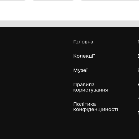
Фотоапарат Смена 8
Ч
Снігурівський історико-краєзнавчий
музей
Усі експонати м
ли
Нумізматичні колекції
Художні пам'ятки