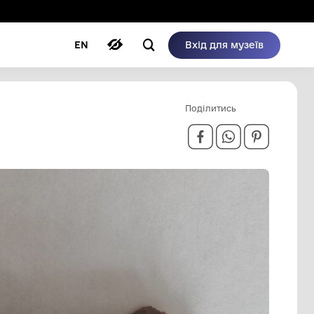
ому режимі
ри
Автори
Блог
EN
Т.Н.Е