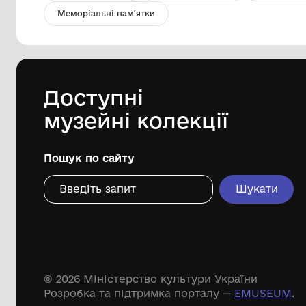
Каска пожежника із склом
Снігурівський історико-краєзнавчий
музей
Дивіться ще розді
Речові пам'ятки
Писемні пам'ятки