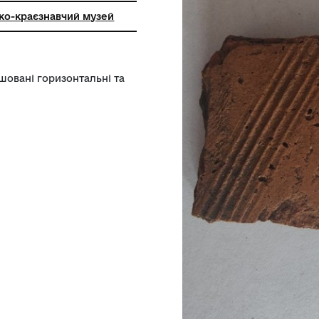
ський історико-краєзнавчий музей
верхні розташовані горизонтальні та
.