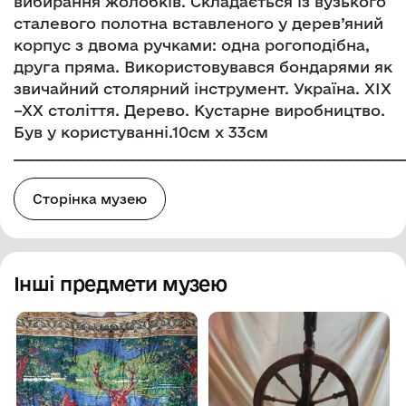
вибирання жолобків. Складається із вузького
сталевого полотна вставленого у дерев’яний
корпус з двома ручками: одна рогоподібна,
друга пряма. Використовувався бондарями як
звичайний столярний інструмент. Україна. ХІХ
–ХХ століття. Дерево. Кустарне виробництво.
Був у користуванні.10см х 33см
______________________________________________________
Сторінка музею
Інші предмети музею