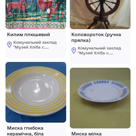
Килим плюшевий
Коловороток (ручна
прялка)
Комунальний заклад
"Музей Хліба с.
Комунальний заклад
Білопілля"
"Музей Хліба с.
Білопілля"
Миска глибока
керамічна, біла
Миска мілка