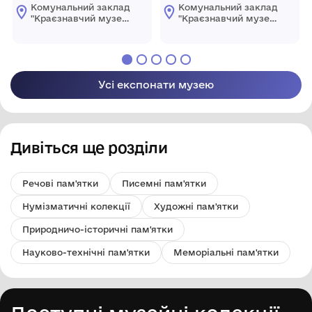
Комунальний заклад
Комунальний заклад
"Краєзнавчий музей
"Краєзнавчий музей
" Піщанської
" Піщанської
селищної ради
селищної ради
Усі експонати музею
Дивіться ще розділи
Речові пам'ятки
Писемні пам'ятки
Нумізматичні колекції
Художні пам'ятки
Природничо-історичні пам'ятки
Науково-технічні пам'ятки
Меморіальні пам'ятки