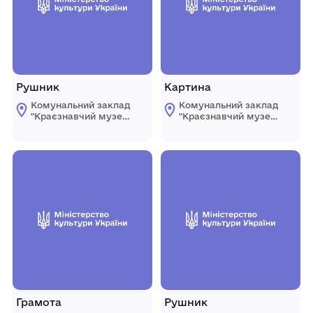
Рушник
Картина
Комунальний заклад
Комунальний заклад
"Краєзнавчий музей
"Краєзнавчий музей
" Піщанської
" Піщанської
селищної ради
селищної ради
Грамота
Рушник