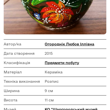
Автор/ка
Огороднік Любов Іллівна
Дата створення
2015
Класифікація
Предмети побуту
Матеріал
Кераміка
Техніка виконання
Розпис
Ширина
9 см
Висота
11 см
Музей
КО "Шаргородський музей