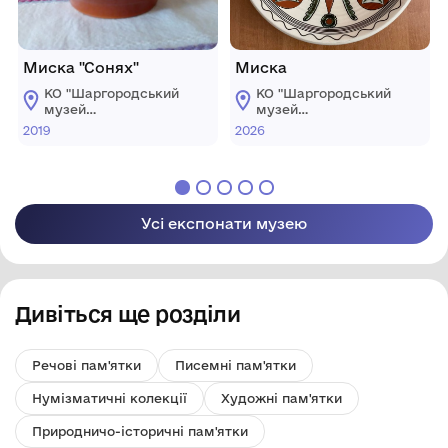
Миска "Сонях"
Миска
КО "Шаргородський
КО "Шаргородський
музей
музей
образотворчого
образотворчого
2019
2026
мистецтва"
мистецтва"
Шаргородської
Шаргородської
міської ради
міської ради
Усі експонати музею
Дивіться ще розділи
Речові пам'ятки
Писемні пам'ятки
Нумізматичні колекції
Художні пам'ятки
Природничо-історичні пам'ятки