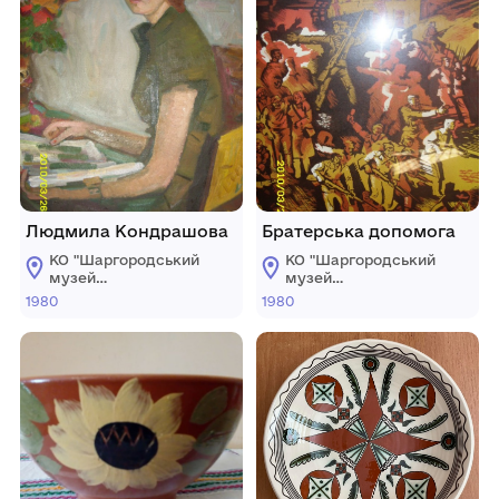
Людмила Кондрашова
Братерська допомога
КО "Шаргородський
КО "Шаргородський
музей
музей
образотворчого
образотворчого
1980
1980
мистецтва"
мистецтва"
Шаргородської
Шаргородської
міської ради
міської ради