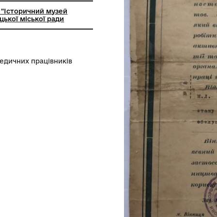
ьний заклад "Історичний музей
ик" Хмільницької міської ради
 найліпших медичних працівників