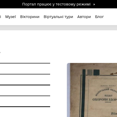
Портал працює у тестов
дені / Зниклі
Музеї
Вікторини
Віртуальні ту
 М. А.
 пам'ятки