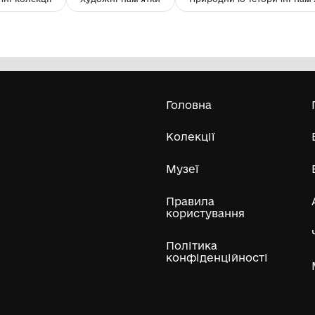
Посвідчення "Ветеран праці" до
По
медалі Каспров І.І.
п
19
Комунальний заклад "Історичний
музей м.Хмільник" Хмільницької
міської ради
Усі експонати м
ли
Нумізматичні колекції
Художні пам'ятки