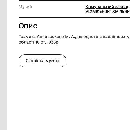
Ширина
20 см
Висота
29 см
Музей
Комунал
м.Хмільн
Опис
Грамота Анчевського М. А., як одного з
області 16 ст. 1936р.
Сторінка музею