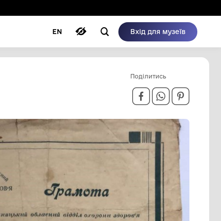
ому режимі
ри
Автори
Блог
EN