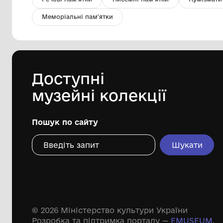
Відповідь Упр.справами РМ УРСР
від виконкому Харківської
облради
Комунальний заклад "Історичний
музей м.Хмільник" Хмільницької
міської ради
1957
Дивіться ще розді
Речові пам'ятки
Писемні пам'ятки