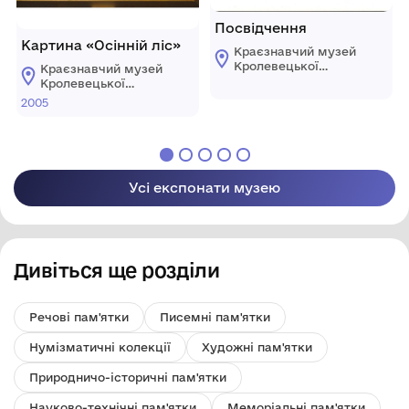
Посвідчення
Картина «Осінній ліс»
Краєзнавчий музей
Кролевецької
Краєзнавчий музей
міської ради
Кролевецької
міської ради
2005
Усі експонати музею
Дивіться ще розділи
Речові пам'ятки
Писемні пам'ятки
Нумізматичні колекції
Художні пам'ятки
Природничо-історичні пам'ятки
Науково-технічні пам'ятки
Меморіальні пам'ятки