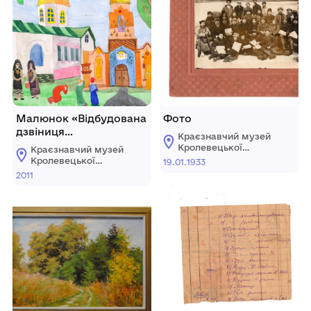
Малюнок «Відбудована
Фото
дзвіниця
Краєзнавчий музей
Преображенської
Кролевецької
Краєзнавчий музей
церкви. 2000 рік»
міської ради
Кролевецької
19.01.1933
міської ради
2011