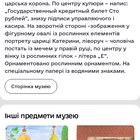
царська корона. По центру купюри – напис:
„Государственный кредитный билет Сто
рублей”, знизу підписи управляючого і
касира. На зворотній стороні -зображення у
фігурному овалі із рослинних елементів
портрету цариці Катерини, ліворуч – чоловіча
постать із мечем у правій руці, по центру у
вінку із рослинних гілок - літера „Е”.
Орнаментовано рослинним орнаментом. На
спеціальному папері із водяними знаками.
Сторінка музею
Інші предмети музею