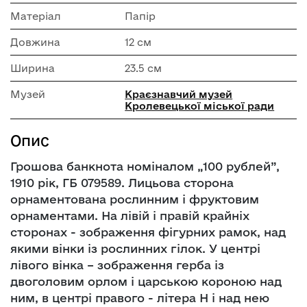
Матеріал
Папір
Довжина
12 см
Ширина
23.5 см
Музей
Краєзнавчий музей
Кролевецької міської ради
Опис
Грошова банкнота номіналом „100 рублей”,
1910 рік, ГБ 079589. Лицьова сторона
орнаментована рослинним і фруктовим
орнаментами. На лівій і правій крайніх
сторонах - зображення фігурних рамок, над
якими вінки із рослинних гілок. У центрі
лівого вінка – зображення герба із
двоголовим орлом і царською короною над
ним, в центрі правого - літера Н і над нею