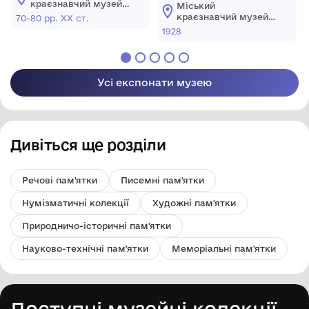
голівка"
краєзнавчий музей
Міський
Гайсинщини
краєзнавчий музей
70-80 рр. ХХ ст.
Гайсинщини
1928
Усі експонати музею
Дивіться ще розділи
Речові пам'ятки
Писемні пам'ятки
Нумізматичні колекції
Художні пам'ятки
Природничо-історичні пам'ятки
Науково-технічні пам'ятки
Меморіальні пам'ятки
Доступні музейні колекції