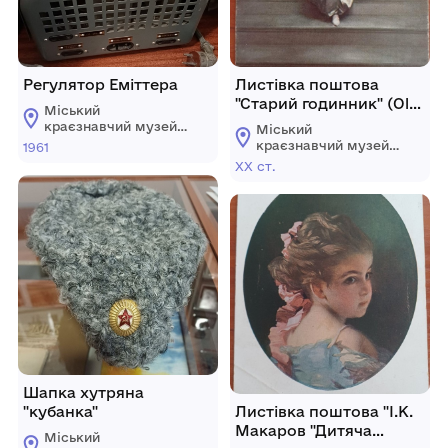
Регулятор Еміттера
Листівка поштова
"Старий годинник" (Old
Міський
Clock on the Strairs)
краєзнавчий музей
Міський
США
Гайсинщини
краєзнавчий музей
1961
Гайсинщини
ХХ ст.
Шапка хутряна
"кубанка"
Листівка поштова "І.К.
Макаров "Дитяча
Міський