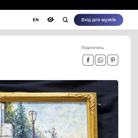
ому режимі
ри
Автори
Блог
EN
РІЙ