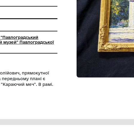
 пам'ятки
с
ьний заклад "Павлоградський
-краєзнавчий музей" Павлоградської
ради
ін Юрій Анатолійович, прямокутної
ея Слави. На передньому плані є