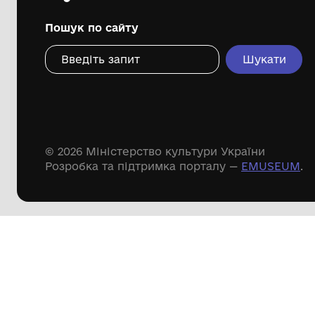
Дивіться ще розді
Речові пам'ятки
Писемні пам'ятки
Меморіальні пам'ятки
Доступні
музейні колекції