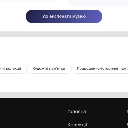
Сорочка жіноча
Ру
ру
Комунальний заклад
Св
"Павлоградський історико-
краєзнавчий музей" Павлоградської
міської ради
Усі експонати м