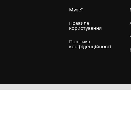
ли
Нумізматичні колекції
Художні пам'ятки
Гол
Кол