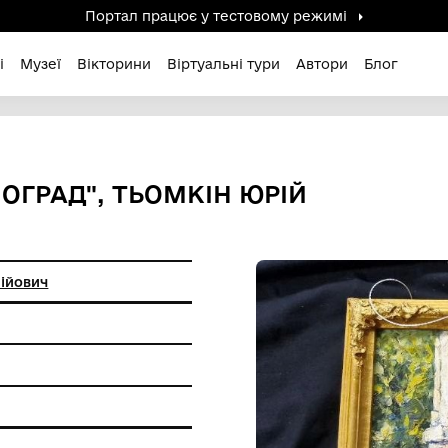
Портал працює у тестов
дені / Зниклі
Музеї
Вікторини
Віртуальні ту
И ПАВЛОГРАД", ТЬОМКІН Ю
 Юрій Анатолійович