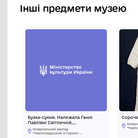
пам'ятний знак на честь Павлоградськог
Сторінка музею
Інші предмети му