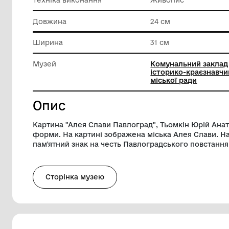
Класифікація
Художні
Матеріал
Полотно
Техніка виконання
Живопи
Довжина
24 см
Ширина
31 см
Музей
Комунал
історико
міської 
Опис
Картина "Алея Слави Павлоград", Тьомк
форми. На картині зображена міська Ал