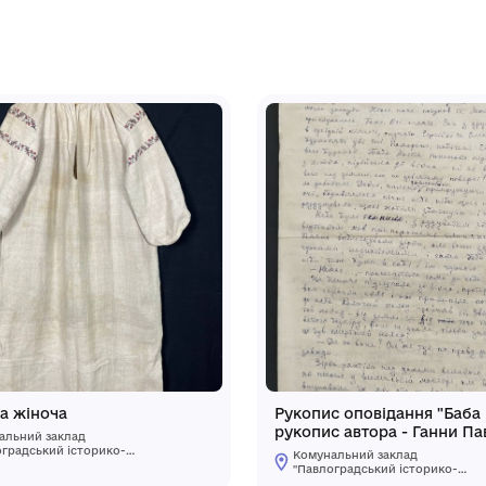
о повстання "Караючий меч". В рамі.
зею