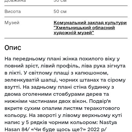
Довжина
50 см
Висота
50 см
Музей
Комунальний заклад культури
"Хмельницький обласний
художній музей"
Опис
На передньому плані жінка похилого віку у
повний зріст, лівий профіль, ліва рука зігнута
в лікті. У світлому плащі з капюшоном,
зеленкуватій шапці, чорних штанах та сірому
взутті. На задньому плані стіна будинку з
двома оголеними стовбурами дерев та
нижніми частинами двох вікон. Подвір’я
вкрите сухим опалим листям теракотового
кольору. На звороті у лівому верхньому куті
напис у 5 рядків чорним кольором: Nastya
Hasan 84/ «Чи буде щось ще?» 2022 р/