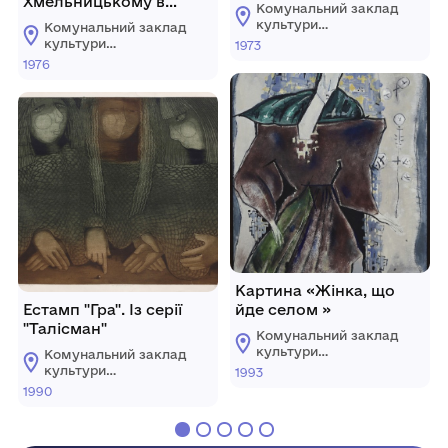
Хмельницькому в
Комунальний заклад
Києві"
культури
Комунальний заклад
"Хмельницький
культури
1973
обласний художній
"Хмельницький
1976
музей"
обласний художній
музей"
Картина «Жінка, що
Естамп "Гра". Із серії
йде селом »
"Талісман"
Комунальний заклад
культури
Комунальний заклад
"Хмельницький
культури
1993
обласний художній
"Хмельницький
1990
музей"
обласний художній
музей"