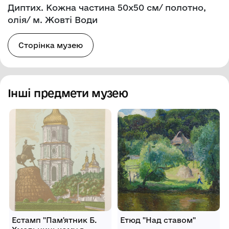
Диптих. Кожна частина 50х50 см/ полотно,
олія/ м. Жовті Води
Сторінка музею
Інші предмети музею
Естамп "Пам'ятник Б.
Етюд "Над ставом"