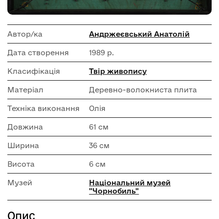
Автор/ка
Андржеєвський Анатолій
Дата створення
1989 р.
Класифікація
Твір живопису
Матеріал
Деревно-волокниста плита
Техніка виконання
Олія
Довжина
61 см
Ширина
36 см
Висота
6 см
Музей
Національний музей
"Чорнобиль"
Опис