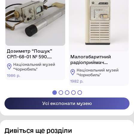
Дозиметр “Пошук”
СРП-68-01 № 590.
Малогабаритний
Універсальний
радіоприймач
Національний музей
геологічний пошуковий
“Невський-402”. м.
"Чорнобиль"
Національний музей
прилад
Ленінград (РРФСР),
"Чорнобиль"
1986 р.
1982 р.
1982 р.
Усі експонати музею
Дивіться ще розділи