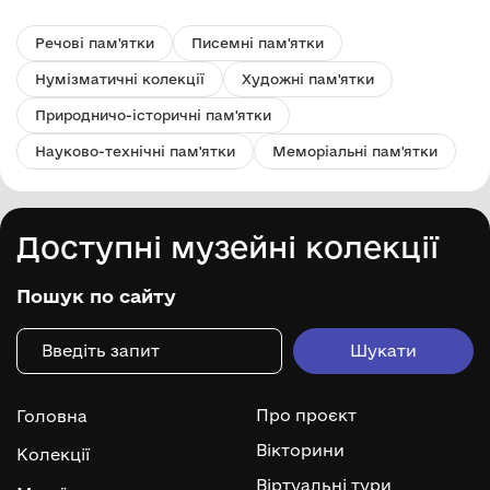
Речові пам'ятки
Писемні пам'ятки
Нумізматичні колекції
Художні пам'ятки
Природничо-історичні пам'ятки
Науково-технічні пам'ятки
Меморіальні пам'ятки
Доступні музейні колекції
Пошук по сайту
Про проєкт
Головна
Вікторини
Колекції
Віртуальні тури