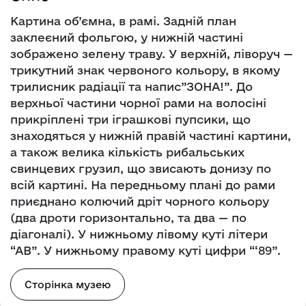
Картина об’ємна, в рамі. Задній план
заклеєний фольгою, у нижній частині
зображено зелену траву. У верхній, ліворуч —
трикутний знак червоного кольору, в якому
трилисник радіації та напис”ЗОНА!”. До
верхньої частини чорної рами на волосіні
прикріплені три іграшкові пупсики, що
знаходяться у нижній правій частині картини,
а також велика кількість рибальських
свинцевих грузил, що звисають донизу по
всій картині. На передньому плані до рами
приєднано колючий дріт чорного кольору
(два дроти горизонтально, та два — по
діагоналі). У нижньому лівому куті літери
“АВ”. У нижньому правому куті цифри “‘89”.
Сторінка музею