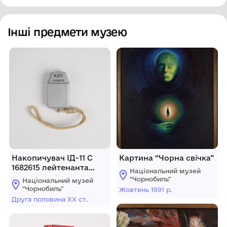
Інші предмети музею
Накопичувач ІД-11 С
Картина “Чорна свічка”
1682615 лейтенанта
Національний музей
внутрішньої служби
"Чорнобиль"
Національний музей
Кошена Григорія
"Чорнобиль"
Жовтень 1991 р.
Васильовича,
Друга половина ХХ ст.
інспектора СВПЧ-3 м.
Чернівці. 1986 р.