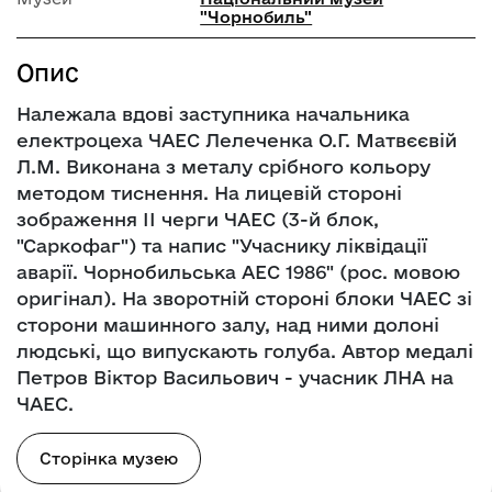
"Чорнобиль"
Опис
Належала вдові заступника начальника
електроцеха ЧАЕС Лелеченка О.Г. Матвєєвій
Л.М. Виконана з металу срібного кольору
методом тиснення. На лицевій стороні
зображення ІІ черги ЧАЕС (3-й блок,
"Саркофаг") та напис "Учаснику ліквідації
аварії. Чорнобильська АЕС 1986" (рос. мовою
оригінал). На зворотній стороні блоки ЧАЕС зі
сторони машинного залу, над ними долоні
людські, що випускають голуба. Автор медалі
Петров Віктор Васильович - учасник ЛНА на
ЧАЕС.
Сторінка музею