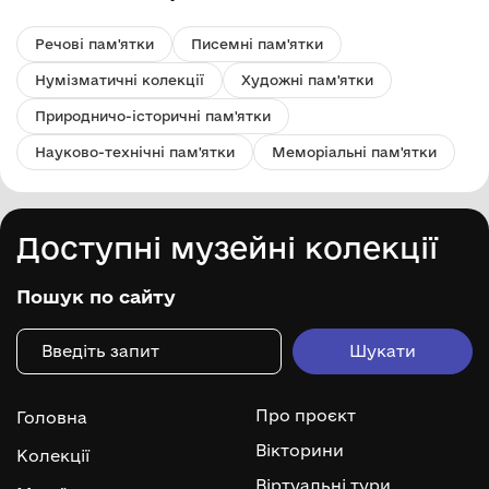
Речові пам'ятки
Писемні пам'ятки
Нумізматичні колекції
Художні пам'ятки
Природничо-історичні пам'ятки
Науково-технічні пам'ятки
Меморіальні пам'ятки
Доступні музейні колекції
Пошук по сайту
Про проєкт
Головна
Вікторини
Колекції
Віртуальні тури