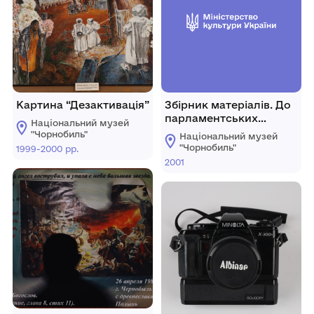
Картина “Дезактивація”
Збірник матеріалів. До
парламентських
Національний музей
слухань у звязку з 15-ю
"Чорнобиль"
Національний музей
річницею
"Чорнобиль"
1999-2000 рр.
Чорнобильської
2001
катастрофи.