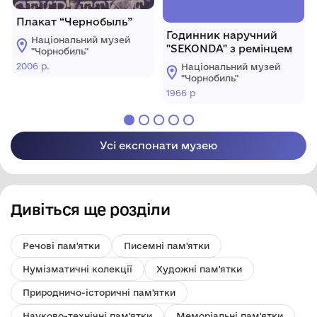
Плакат “Чернобыль”
Годинник наручний
Національний музей
"SEKONDA" з ремінцем
"Чорнобиль"
2006 р.
Національний музей
"Чорнобиль"
1966 р
Усі експонати музею
Дивіться ще розділи
Речові пам'ятки
Писемні пам'ятки
Нумізматичні колекції
Художні пам'ятки
Природничо-історичні пам'ятки
Науково-технічні пам'ятки
Меморіальні пам'ятки