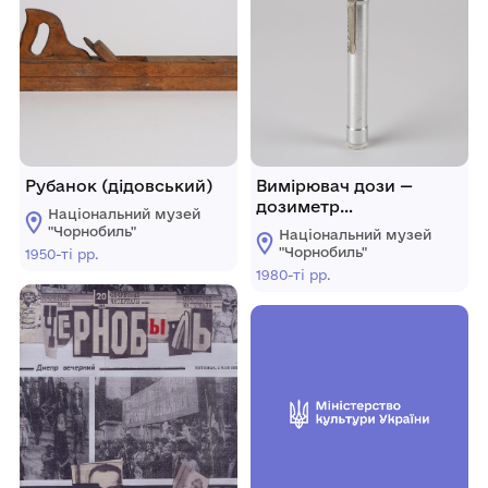
Рубанок (дідовський)
Вимірювач дози —
дозиметр
Національний музей
індивідуальний ДК-0,2
"Чорнобиль"
Національний музей
№ 47590 чергового
"Чорнобиль"
1950-ті рр.
дозиметриста цеху
1980-ті рр.
радіаційної безпеки
ЧАЕС Стіби Петра
Івановича