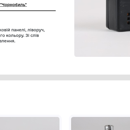
льний музей "Чорнобиль"
ору. На боковій панелі, ліворуч,
икання сірого кольору. Зі слів
замінити живлення.