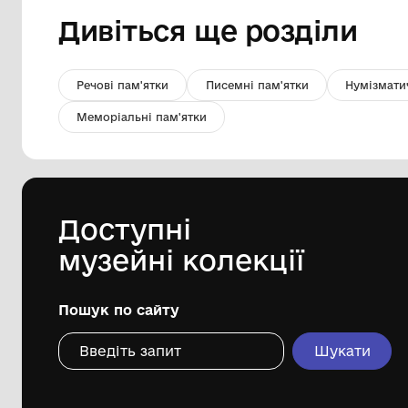
Картина “Спомин про життя”
Національний музей "Чорнобиль"
1989 р.
Дивіться ще розді