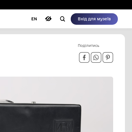
ому режимі
ри
Автори
Блог
EN
ІАЦІЙНОГО