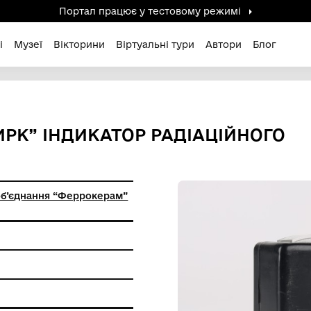
Портал працює у тестов
дені / Зниклі
Музеї
Вікторини
Віртуальні ту
АД “ИРК” ІНДИКАТОР РАД
иробничого об’єднання “Феррокерам”
Церква