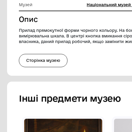
Довжина
6.8 см
Ширина
13.3 см
Музей
Націона
Опис
Прилад прямокутної форми чорного коль
вимірювальна шкала. В центрі кнопка вм
власника, даний прилад робочий, якщо 
Сторінка музею