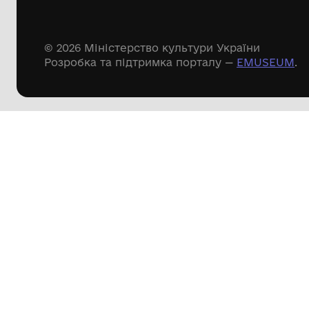
Речові пам'ятки
Писемні пам'ятки
Меморіальні пам'ятки
Доступні
музейні колекції
Пошук по сайту