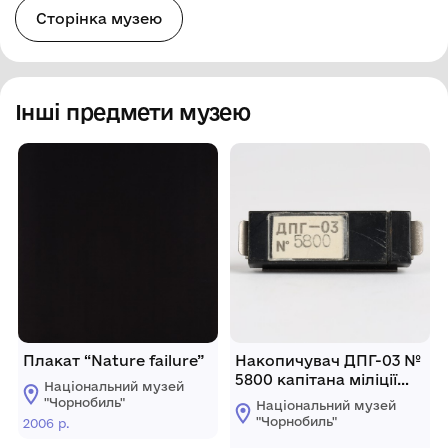
Сторінка музею
Інші предмети музею
Плакат “Nature failure”
Накопичувач ДПГ-03 №
5800 капітана міліції
Національний музей
Дожіда Василя
"Чорнобиль"
Національний музей
Володимировича —
"Чорнобиль"
2006 р.
старшого державного