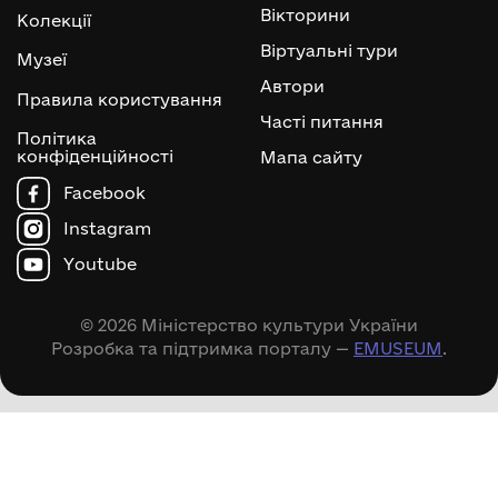
Вікторини
Колекції
Віртуальні тури
Музеї
Автори
Правила користування
Часті питання
Політика
конфіденційності
Мапа сайту
Facebook
Instagram
Youtube
© 2026 Міністерство культури України
Розробка та підтримка порталу —
EMUSEUM
.