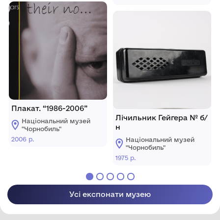
інспектора РОВС м.
Кельменці. 1986 р.
Плакат. “1986-2006”
Лічильник Гейгера № б/
Національний музей
н
"Чорнобиль"
2006 р.
Національний музей
"Чорнобиль"
1975 р.
Усі експонати музею