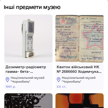
Інші предмети музею
Дозиметр-радіометр
Квиток військовий НК
гамма- бета-
№ 2686660 Ходемчука
випромінювань, ДКС-01
Валерія Ілліча,
Національний музей
Національний музей
СЕЛВИС. № 1199804
старшого оператора
"Чорнобиль"
"Чорнобиль"
ГЦН реакторного цеху
1991 р.
ХХ ст.
4-го енергоблока
Чорнобильської
атомної електростанції,
який загинув під час