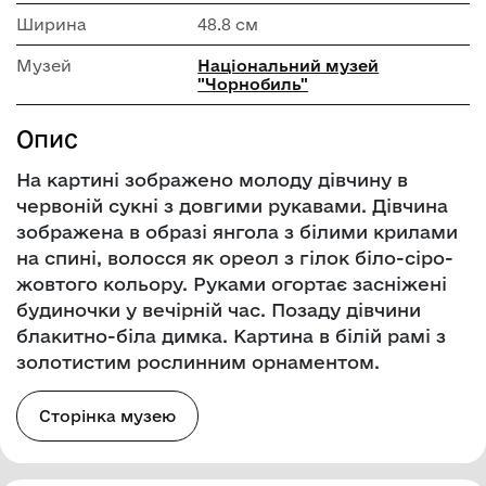
Ширина
48.8 см
Музей
Національний музей
"Чорнобиль"
Опис
На картині зображено молоду дівчину в
червоній сукні з довгими рукавами. Дівчина
зображена в образі янгола з білими крилами
на спині, волосся як ореол з гілок біло-сіро-
жовтого кольору. Руками огортає засніжені
будиночки у вечірній час. Позаду дівчини
блакитно-біла димка. Картина в білій рамі з
золотистим рослинним орнаментом.
Сторінка музею