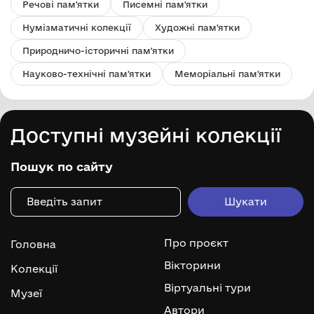
Речові пам'ятки
Писемні пам'ятки
Нумізматичні колекції
Художні пам'ятки
Природничо-історичні пам'ятки
Науково-технічні пам'ятки
Меморіальні пам'ятки
Доступні музейні колекції
Пошук по сайту
Про проєкт
Головна
Вікторини
Колекції
Віртуальні тури
Музеї
Автори