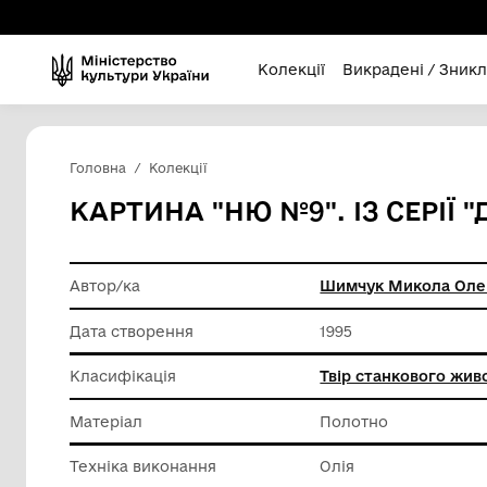
Колекції
Викра
Головна
Колекції
КАРТИНА "НЮ №9". ІЗ 
Автор/ка
Шимчук 
Дата створення
1995
Класифікація
Твір ст