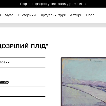
Портал працює у тестов
дені / Зниклі
Музеї
Вікторини
Віртуальні ту
СЕРІЇ "ДОЗРІЛИЙ ПЛІД"
Микола Олегович
анкового живопису