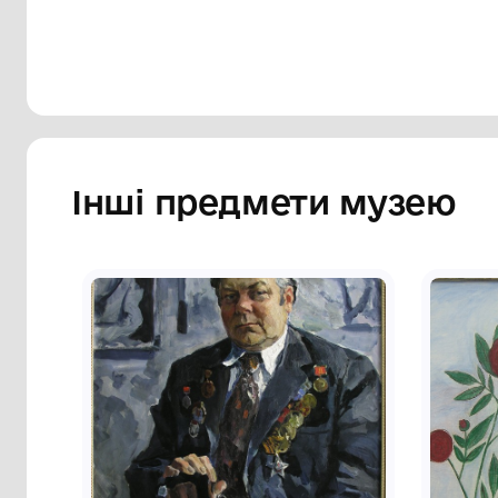
вкрапленнями оранжевого та вохристого
фарбою авторський підпис: М. Шимчук 9
куті темно-червоною фарбою напис у дв
плід" 95р п. о 90х70. пр Вл. Нижче штам
України.
Сторінка музею