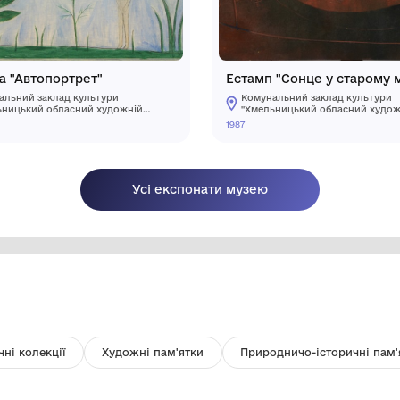
зею
Картина "Автопортрет"
Ес