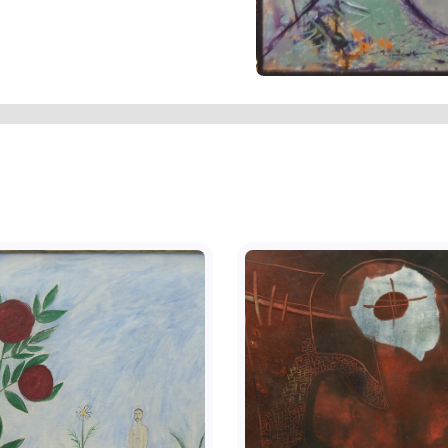
. У верхній частині полотна чорною
5 р. На звороті в лівому верхньому
а рядки: Ню №9 із серії "Дозрілий
п з написом: Дозволено на вивіз з