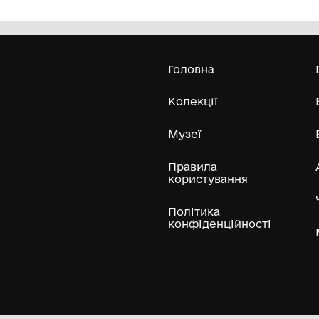
Комунальний заклад культури
"Хмельницький обласний художній
музей"
1992
198
Усі експонати м
ли
Нумізматичні колекції
Художні пам'ятки