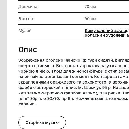
Матеріал
Полотно
Техніка виконання
Олія
Довжина
70 см
Висота
90 см
Музей
Комунал
обласни
Опис
Зображення оголеної жіночої фігури сид
сперта на землю. Вся постать трактова
чорною лінією. Тлом для жіночої фігур
на ритмічно організовані сегменти. Ко