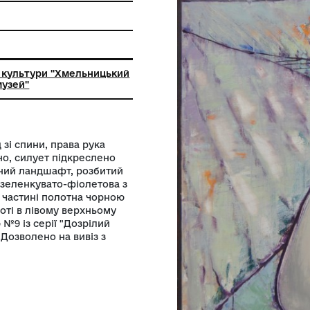
ьний заклад культури "Хмельницький
й художній музей"
ячи, вигляд зі спини, права рука
на узагальнено, силует підкреслено
и є стилізований ландшафт, розбитий
льорова гама зеленкувато-фіолетова з