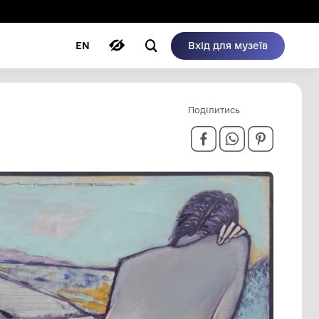
ому режимі
ри
Автори
Блог
EN