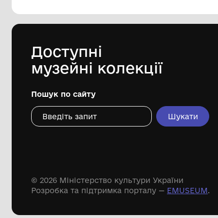
Вітчизняної війни В. Гальцов"
Комунальний заклад культури
"Хмельницький обласний художній
музей"
1980
Дивіться ще розді
Речові пам'ятки
Писемні пам'ятки
Меморіальні пам'ятки