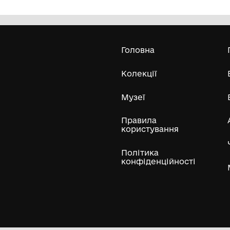
Хотин»
во
Комунальний заклад культури
"Хмельницький обласний художній
музей"
1984
19
Усі експонати м
ли
Нумізматичні колекції
Художні пам'ятки