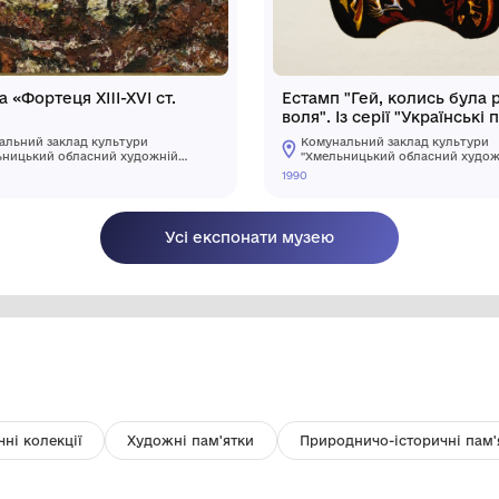
зею
Картина «Фортеця XIII-XVI ст.
Ес