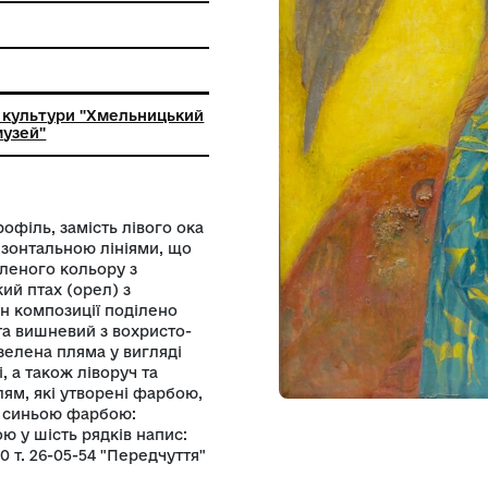
ьний заклад культури "Хмельницький
й художній музей"
и правий профіль, замість лівого ока
ьною та горизонтальною лініями, що
х, плаття зеленого кольору з
жінки великий птах (орел) з