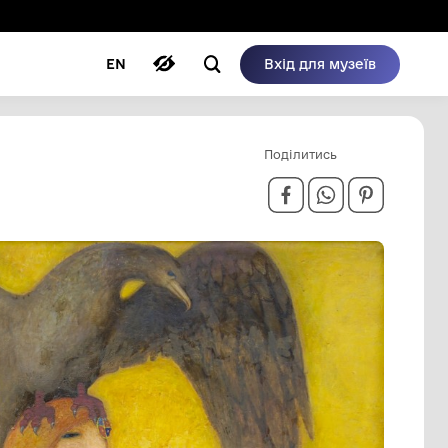
ому режимі
ри
Автори
Блог
EN