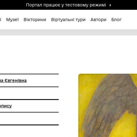
Портал працює у тестов
дені / Зниклі
Музеї
Вікторини
Віртуальні ту
Я"
енко Світлана Євгенівна
анкового живопису