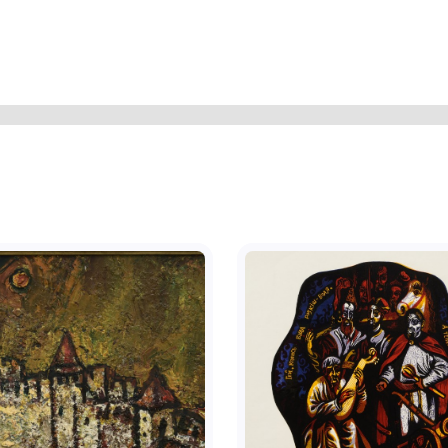
а вліво. Фон композиції поділено
лений вгорі та вишневий з вохристо-
 рук темно-зелена пляма у вигляді
ко. В центрі, а також ліворуч та
ображення плям, які утворені фарбою,
ижньому куті синьою фарбою:
чорною фарбою у шість рядків напис:
ого 125 кв. 20 т. 26-05-54 "Передчуття"