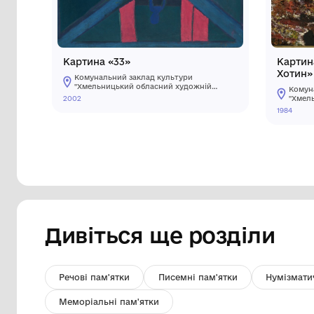
Інші предмети му
Картина «33»