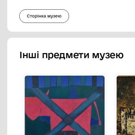
розправленими крилами, голова нахилен
хвилястою лінією на кольори: жовто-зе
зеленими плямами внизу. Праворуч біля
трикутника з зображенням, що нагадує о
праворуч від центру у нижній частині з
що рельєфно виступають. У правому н
Кондратенко С. 91. На звороті ліворуч 
Кондратенко С. Є. 1962 Київ-6, вул. Горьк
п. о. 80х80.
Сторінка музею