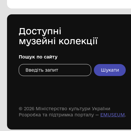
Комунальний заклад культури
"Хмельницький обласний художній
музей"
2002
Дивіться ще розді
Речові пам'ятки
Писемні пам'ятки
Меморіальні пам'ятки