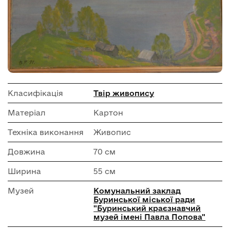
Класифікація
Твір живопису
Матеріал
Картон
Техніка виконання
Живопис
Довжина
70 см
Ширина
55 см
Музей
Комунальний заклад
Буринської міської ради
"Буринський краєзнавчий
музей імені Павла Попова"