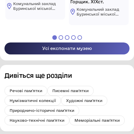
Горщик. ХІХст.
Комунальний заклад
Буринської міської
Комунальний заклад
ради "Буринський
Буринської міської
краєзнавчий музей
ради "Буринський
імені Павла Попова"
краєзнавчий музей
імені Павла Попова"
Усі експонати музею
Дивіться ще розділи
Речові пам'ятки
Писемні пам'ятки
Нумізматичні колекції
Художні пам'ятки
Природничо-історичні пам'ятки
Науково-технічні пам'ятки
Меморіальні пам'ятки