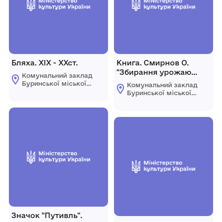
Бляха. ХІХ - ХХст.
Книга. Смирнов О.
"Збирання урожаю
Комунальний заклад
зернових культур",
Буринської міської
Комунальний заклад
1933рр.
ради "Буринський
Буринської міської
краєзнавчий музей
ради "Буринський
імені Павла Попова"
краєзнавчий музей
імені Павла Попова"
Значок "Путивль".