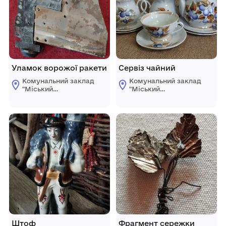
Уламок ворожої ракети
Сервіз чайний
Комунальний заклад
Комунальний заклад
"Міський
"Міський
краєзнавчий музей
краєзнавчий музей
Світловодської
Світловодської
міської ради"
міської ради"
Штоф
Фрагмент сережки