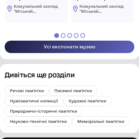
Комунальний заклад
Комунальний заклад
"Міський
"Міський
краєзнавчий музей
краєзнавчий музей
Світловодської
Світловодської
міської ради"
міської ради"
Усі експонати музею
Дивіться ще розділи
Речові пам'ятки
Писемні пам'ятки
Нумізматичні колекції
Художні пам'ятки
Природничо-історичні пам'ятки
Науково-технічні пам'ятки
Меморіальні пам'ятки