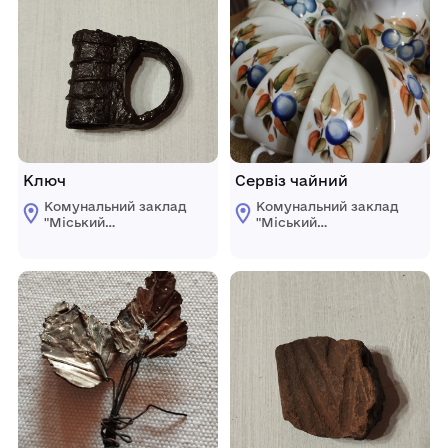
Ключ
Сервіз чайний
Комунальний заклад
Комунальний заклад
"Міський
"Міський
краєзнавчий музей
краєзнавчий музей
Світловодської
Світловодської
міської ради"
міської ради"