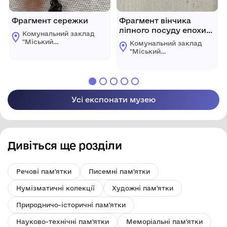
Фрагмент сережки
Фрагмент вінчика
ліпного посуду епохи
Комунальний заклад
бронзи
"Міський
Комунальний заклад
краєзнавчий музей
"Міський
Світловодської
краєзнавчий музей
міської ради"
Світловодської
міської ради"
Усі експонати музею
Дивіться ще розділи
Речові пам'ятки
Писемні пам'ятки
Нумізматичні колекції
Художні пам'ятки
Природничо-історичні пам'ятки
Науково-технічні пам'ятки
Меморіальні пам'ятки