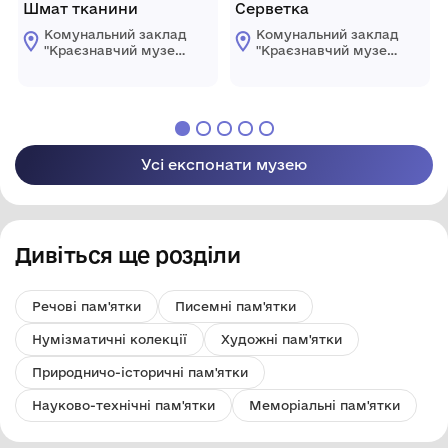
Шмат тканини
Серветка
Комунальний заклад
Комунальний заклад
"Краєзнавчий музей
"Краєзнавчий музей
" Піщанської
" Піщанської
селищної ради
селищної ради
Усі експонати музею
Дивіться ще розділи
Речові пам'ятки
Писемні пам'ятки
Нумізматичні колекції
Художні пам'ятки
Природничо-історичні пам'ятки
Науково-технічні пам'ятки
Меморіальні пам'ятки