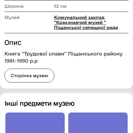
Ширина
62 см
Музей
Комунальний заклад
"Краєзнавчий музей "
Піщанської селищної ради
Опис
Книга ''Трудової слави'' Піщанського району
1981-1990 р.р
Сторінка музею
Інші предмети музею