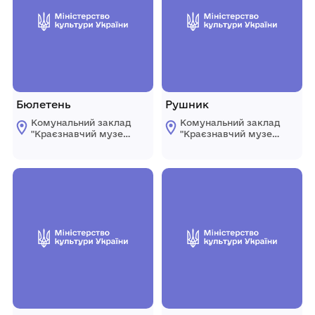
Бюлетень
Рушник
Комунальний заклад
Комунальний заклад
"Краєзнавчий музей
"Краєзнавчий музей
" Піщанської
" Піщанської
селищної ради
селищної ради