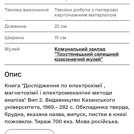
Техніка виконання
Техніки роботи з паперово
картонажним матеріалом
Довжина
22 см
Ширина
15 см
Музей
Комунальний заклад
"Тростянецький селищний
краєзнавчий музей"
Опис
Книга "Дослідження по електрохімії ,
магнетохімії і електромеханічні методи
аналіза" Вип 2. Видавництво Казанського
університета, 1969.- 282 с. Обкладинка тверда,
брудна, вказана назва, випуск, листки в книзі
пожовкли. Тираж 700 екз. Мова російська.