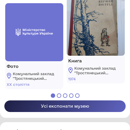
Книга
Фото
Комунальний заклад
"Тростянецький
Комунальний заклад
селищний
"Тростянецький
1974
краєзнавчий музей"
селищний
ХХ століття
краєзнавчий музей"
Усі експонати музею