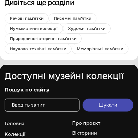
Дивіться ще розділи
Речові пам'ятки
Писемні пам'ятки
Нумізматичні колекції
Художні пам'ятки
Природничо-історичні пам'ятки
Науково-технічні пам'ятки
Меморіальні пам'ятки
Доступні музейні колекції
Пошук по сайту
Про проєкт
Головна
Вікторини
Колекції