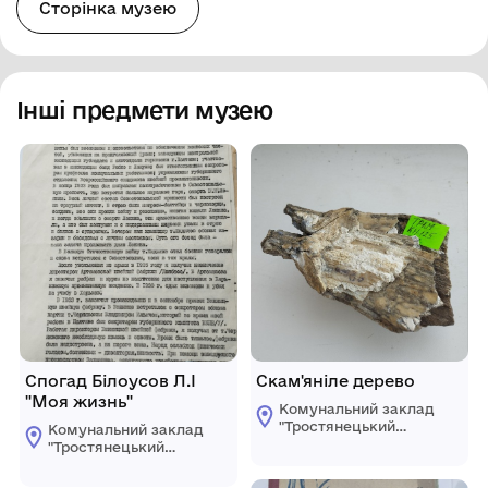
Сторінка музею
Інші предмети музею
Спогад Білоусов Л.І
Скам'яніле дерево
"Моя жизнь"
Комунальний заклад
"Тростянецький
Комунальний заклад
селищний
"Тростянецький
краєзнавчий музей"
селищний
краєзнавчий музей"