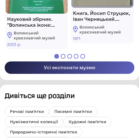
Книга. Йосип Струцюк,
Науковий збірник.
Іван Чернецький.
"Волинська ікона:
Музей-садиба Лесі
Волинський
дослідження та
Українки в
краєзнавчий музей
Волинський
реставрація". Випуск
Колодяжному
краєзнавчий музей
1971
29.
2023 р.
Усі експонати музею
Дивіться ще розділи
Речові пам'ятки
Писемні пам'ятки
Нумізматичні колекції
Художні пам'ятки
Природничо-історичні пам'ятки