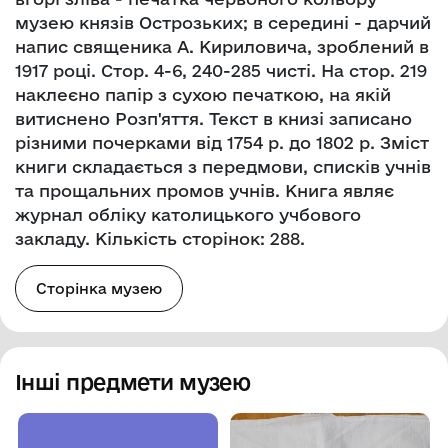
музею князів Острозьких; в середині - дарчий
напис священика А. Кириловича, зроблений в
1917 році. Стор. 4-6, 240-285 чисті. На стор. 219
наклеєно папір з сухою печаткою, на якій
витиснено Розп'яття. Текст в книзі записано
різними почерками від 1754 р. до 1802 р. Зміст
книги складається з передмови, списків учнів
та прощальних промов учнів. Книга являє
журнал обліку католицького учбового
закладу. Кількість сторінок: 288.
Сторінка музею
Інші предмети музею