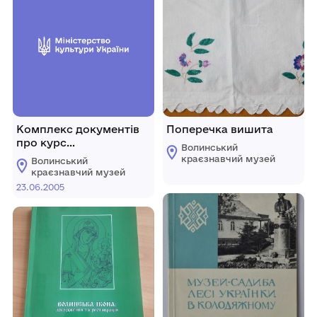
Комплекс документів
Поперечка вишита
про курс
Волинський
"Волинезнавство" для
краєзнавчий музей
Волинський
учнів шкіл.
краєзнавчий музей
23.06.2005