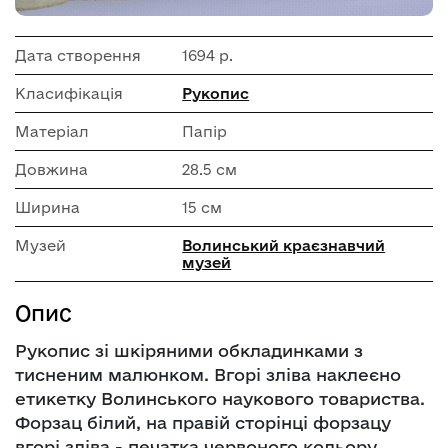
Дата створення
1694 р.
Класифікація
Рукопис
Матеріал
Папір
Довжина
28.5 см
Ширина
15 см
Музей
Волинський краєзнавчий
музей
Опис
Рукопис зі шкіряними обкладинками з
тисненим малюнком. Вгорі зліва наклеєно
етикетку Волинського наукового товариства.
Форзац білий, на правій сторінці форзацу
вгорі зліва - печатка червоного кольору