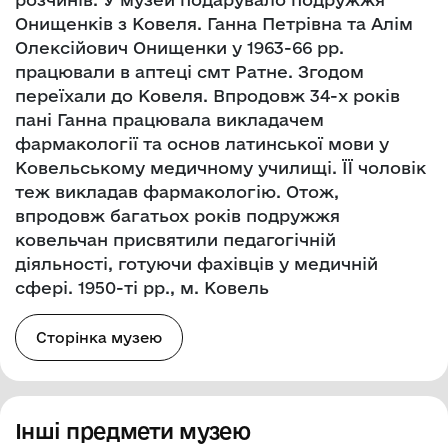
Онищенків з Ковеля. Ганна Петрівна та Алім
Олексійович Онищенки у 1963-66 рр.
працювали в аптеці смт Ратне. Згодом
переїхали до Ковеля. Впродовж 34-х років
пані Ганна працювала викладачем
фармакології та основ латинської мови у
Ковельському медичному училищі. ЇЇ чоловік
теж викладав фармакологію. Отож,
впродовж багатьох років подружжя
ковельчан присвятили педагогічній
діяльності, готуючи фахівців у медичній
сфері. 1950-ті рр., м. Ковель
Сторінка музею
Інші предмети музею