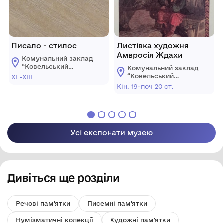
Писало - стилос
Листівка художня
Амвросія Ждахи
Комунальний заклад
“Ковельський
Комунальний заклад
історичний музей”
“Ковельський
XI -XIII
історичний музей”
Кін. 19-поч 20 ст.
Усі експонати музею
Дивіться ще розділи
Речові пам'ятки
Писемні пам'ятки
Нумізматичні колекції
Художні пам'ятки