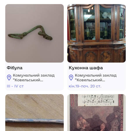
Фібула
Кухонна шафа
Комунальний заклад
Комунальний заклад
“Ковельський
“Ковельський
історичний музей”
історичний музей”
III - IV ст
кін.19-поч. 20 ст.