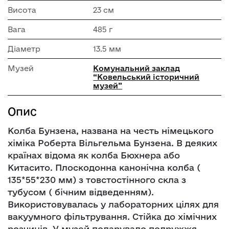
Висота
23 см
Вага
485 г
Діаметр
13.5 мм
Музей
Комунальний заклад
“Ковельський історичний
музей”
Опис
Колба Бунзена, названа на честь німецького
хіміка Роберта Вільгельма Бунзена. В деяких
країнах відома як колба Бюхнера або
Китасито. Плоскодонна канонічна колба (
135*55*230 мм) з товстостінного скла з
тубусом ( бічним відведенням).
Використовувалась у лабораторних цілях для
вакуумного фільтрування. Стійка до хімічних
розчинів. У музей подарувало подружжя