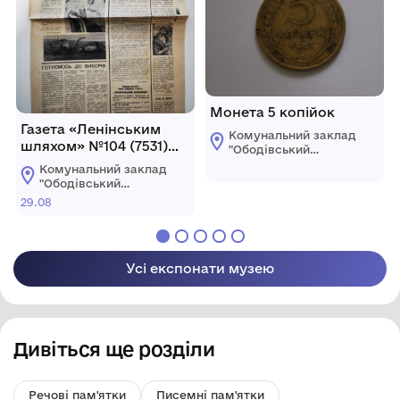
Монета 5 копійок
Газета «Ленінським
Комунальний заклад
шляхом» №104 (7531)
"Ободівський
від 29 серпня 1989 року
краєзнавчий музей"
Комунальний заклад
Ободівської
"Ободівський
сільської ради
краєзнавчий музей"
29.08
Ободівської
сільської ради
Усі експонати музею
Дивіться ще розділи
Речові пам'ятки
Писемні пам'ятки