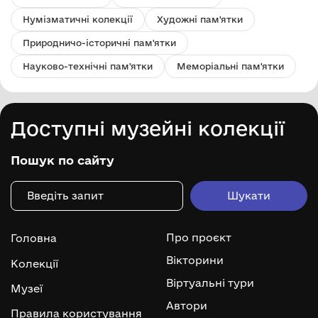
Нумізматичні колекції
Художні пам'ятки
Природничо-історичні пам'ятки
Науково-технічні пам'ятки
Меморіальні пам'ятки
Доступні музейні колекції
Пошук по сайту
Про проєкт
Головна
Вікторини
Колекції
Віртуальні тури
Музеї
Автори
Правила користування