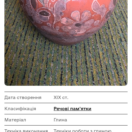
Дата створення
ХІХ ст.
Класифікація
Речові пам'ятки
Матеріал
Глина
Техніка виконання
Техніки роботи з глиною