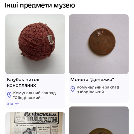
Інші предмети музею
Клубок ниток
Монета "Денежка"
конопляних
Комунальний заклад
"Ободівський
Комунальний заклад
краєзнавчий музей"
"Ободівський
Ободівської
краєзнавчий музей"
ХІХ ст.
сільської ради
Ободівської
сільської ради