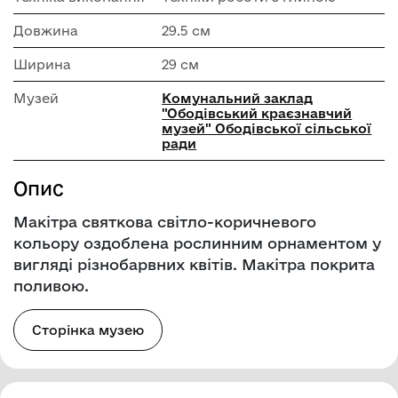
Довжина
29.5 см
Ширина
29 см
Музей
Комунальний заклад
"Ободівський краєзнавчий
музей" Ободівської сільської
ради
Опис
Макітра святкова світло-коричневого
кольору оздоблена рослинним орнаментом у
вигляді різнобарвних квітів. Макітра покрита
поливою.
Сторінка музею