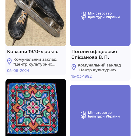
Ковзани 1970-х років.
Погони офіцерські
Єпіфанова В. П.
Комунальний заклад
"Центр культурних
Комунальний заклад
послуг"
"Центр культурних
05-06-2024
Костопільської
послуг"
15-03-1982
міської ради
Костопільської
міської ради