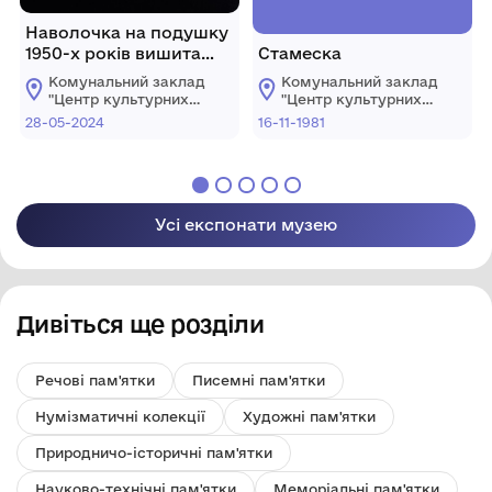
Наволочка на подушку
1950-х років вишита
Стамеска
хрестиком.
Комунальний заклад
Комунальний заклад
"Центр культурних
"Центр культурних
послуг"
послуг"
28-05-2024
16-11-1981
Костопільської
Костопільської
міської ради
міської ради
Усі експонати музею
Дивіться ще розділи
Речові пам'ятки
Писемні пам'ятки
Нумізматичні колекції
Художні пам'ятки
Природничо-історичні пам'ятки
Науково-технічні пам'ятки
Меморіальні пам'ятки