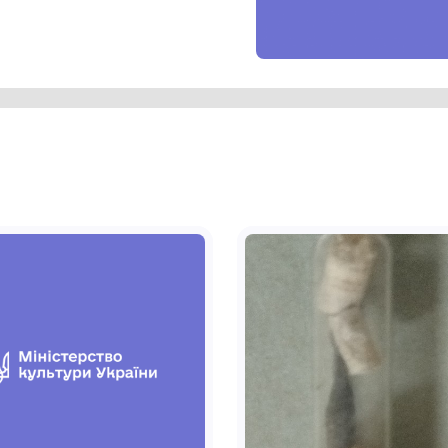
чка складається з послідовних
рьох вузьких помаранчевого кольору, а
овшки 10 мм). По краях стрічки —
зею