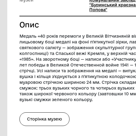
Техніка виконання
Лиття
Діаметр
32 мм
Музей
Комуналь
"Буринсь
Попова"
Опис
Медаль «40 років перемоги у Великій Віт
лицьовому боці медалі на фоні п'ятикутно
святкового салюту — зображення скульп
колгоспниці) та Спаської вежі Кремля, у
«1985». На зворотному боці — написи аб
лет победы в Великой Отечественной вой
стрічці. Усі написи та зображення на м
вушка і кільця з'єднується з п'ятикут