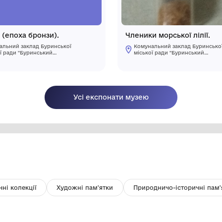
Сокира (епоха бронзи).
Чл