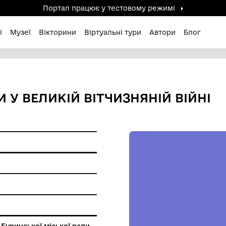
Портал працює у тестов
дені / Зниклі
Музеї
Вікторини
Віртуальні ту
РЕМОГИ У ВЕЛИКІЙ ВІТЧИЗН
ам'ятки