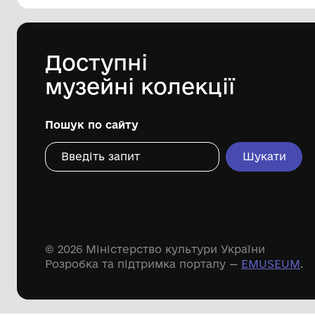
Комунальний заклад Буринської
міської ради "Буринський
краєзнавчий музей імені Павла
Попова"
Дивіться ще розді
Речові пам'ятки
Писемні пам'ятки
Меморіальні пам'ятки