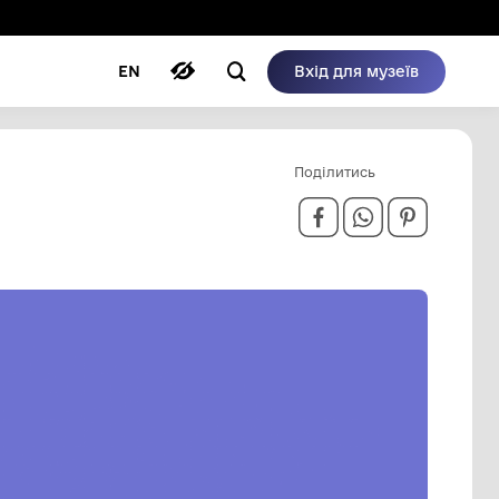
ому режимі
ри
Автори
Блог
EN
ЯНІЙ ВІЙНІ