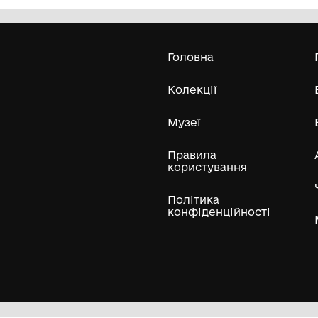
Комунальний заклад Буринської
міської ради "Буринський
краєзнавчий музей імені Павла
Попова"
Усі експонати м
ли
Нумізматичні колекції
Художні пам'ятки