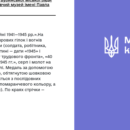
ний заклад Буринської міської ради
кий краєзнавчий музей імені Павла
чизняній війні 1941—1945 рр.».На
ї зірки, лаврових гілок і вогнів
турної групи (солдата, робітника,
 верхній частині — дати «1945» і
о «Участнику трудового фронта», «40
не 1941 — 1945 гг.», серп і молот на
едалі — випуклі. Медаль за допомогою
ною колодочкою, обтягнутою шовковою