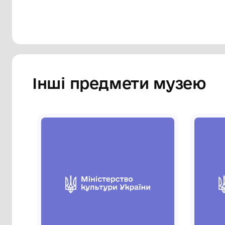
муаровою стрічкою шириною 24 мм. Стрі
смужок: трьох вузьких чорного та чоти
також широкої червоного кольору (завт
вузькі смужки зеленого кольору.
Сторінка музею
Інші предмети му