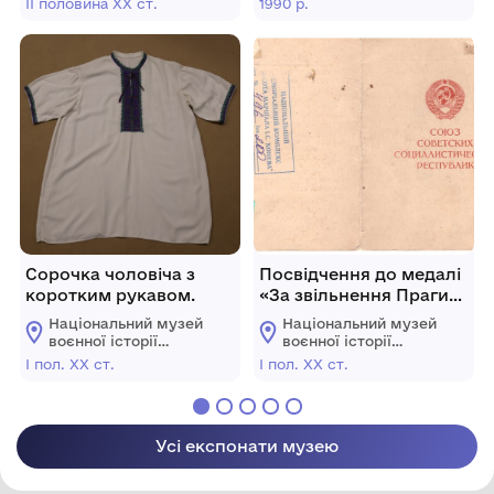
ІІ половина ХХ ст.
1990 р.
Омельченка Михайла
Максимовича.
Сорочка чоловіча з
Посвідчення до медалі
коротким рукавом.
«За звільнення Праги»
Павловського Рафаїла
Національний музей
Національний музей
Семеновича.
воєнної історії
воєнної історії
Слобожанщини
Слобожанщини
І пол. ХХ ст.
І пол. ХХ ст.
Усі експонати музею