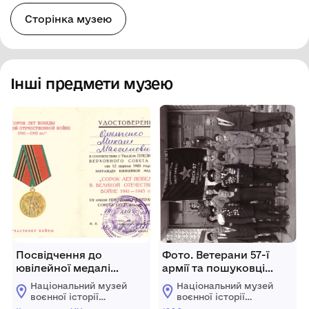
Сторінка музею
Інші предмети музею
Посвідчення до
Фото. Ветерани 57-ї
ювілейної медалі
армії та пошуковці
«Сорок років Перемоги
загону «Поиск-57».
Національний музей
Національний музей
у Великій Вітчизняній
воєнної історії
воєнної історії
війні 1941-1945 рр.»
Слобожанщини
Слобожанщини