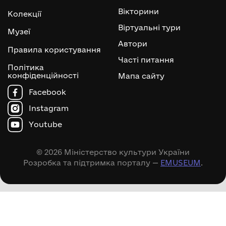
Вікторини
Колекції
Віртуальні тури
Музеї
Автори
Правила користування
Часті питання
Політика
конфіденційності
Мапа сайту
Facebook
Instagram
Youtube
© 2026 Міністерство культури України
Розробка та підтримка порталу —
EMUSEUM
.