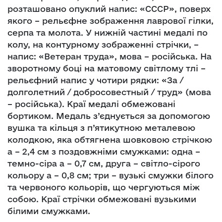
розташовано опуклий напис: «СССР», поверх
якого – рельєфне зображення лаврової гілки,
серпа та молота. У нижній частині медалі по
колу, на контурному зображенні стрічки, –
напис: «Ветеран труда», мова – російська. На
зворотному боці на матовому світлому тлі –
рельєфний напис у чотири рядки: «За /
долголетний / добросовестный / труд» (мова
– російська). Краї медалі обмежовані
бортиком. Медаль з’єднується за допомогою
вушка та кільця з п’ятикутною металевою
колодкою, яка обтягнена шовковою стрічкою
а – 2,4 см з поздовжніми смужками: одна –
темно-сіра а – 0,7 см, друга – світло-сірого
кольору а – 0,8 см; три – вузькі смужки білого
та червоного кольорів, що чергуються між
собою. Краї стрічки обмежовані вузькими
білими смужками.