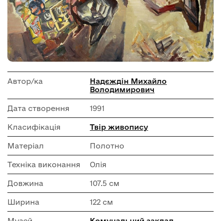
Автор/ка
Надєждін Михайло
Володимирович
Дата створення
1991
Класифікація
Твір живопису
Матеріал
Полотно
Техніка виконання
Олія
Довжина
107.5 см
Ширина
122 см
Музей
Комунальний заклад