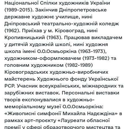
Національної Спілки художників України
(1989-2015). Закінчив Дніпропетровське
державне художнє училище, нині
Дніпровський театрально-художній коледж
(1962). Приїхав у м. Кіровоград, нині
Кропивницький (1963). Працював викладачем
у дитячій художній школі, нині художня
школа імені О.О.Осмьоркіна (1963-1973),
художником-оформлювачем (1973-1982) та
головним художником (1982-1989)
Кіровоградських художньо-виробничих
майстерень Художнього фонду Української
РСР. Учасник всеукраїнських, міжнародних та
зарубіжних виставок. Персональні виставки
творів експонувалися в художньо-
меморіальному музеї О.О.Осмьоркіна:
«Живописні симфонії Михайла Надєждіна» в
рамках арт-проєкту «Лауреати обласної
премії у сфері образотворчого мистецтва та