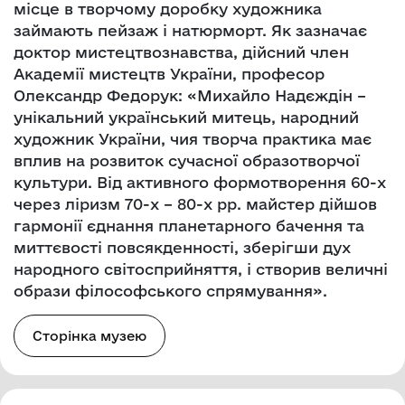
місце в творчому доробку художника
займають пейзаж і натюрморт. Як зазначає
доктор мистецтвознавства, дійсний член
Академії мистецтв України, професор
Олександр Федорук: «Михайло Надєждін –
унікальний український митець, народний
художник України, чия творча практика має
вплив на розвиток сучасної образотворчої
культури. Від активного формотворення 60-х
через ліризм 70-х – 80-х рр. майстер дійшов
гармонії єднання планетарного бачення та
миттєвості повсякденності, зберігши дух
народного світосприйняття, і створив величні
образи філософського спрямування».
Сторінка музею