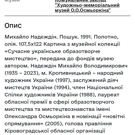
"Художньо-меморіальний
музей О.О.Осмьоркіна"
Опис
Михайло Надєждін. Пошук. 1991. Полотно,
олія. 107,5х122 Картина з музейної колекції
«Сучасне українське образотворче
мистецтво», передана до фондів музею
автором. Надєждін Михайло Володимирович
(1935 – 2023), м. Кропивницький – народний
художник України (1997), заслужений діяч
мистецтв України (1994), член Національної
Спілки художників України (1988), лауреат
обласної премії в сфері образотворчого
мистецтва та мистецтвознавства імені
Олександра Осмьоркіна в номінації «новітні
спрямування» (2005), голова правління
Кіровоградської обласної організації