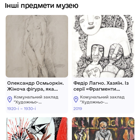
Інші предмети музею
Олександр Осмьоркін.
Федір Лагно. Хазяїн. Із
Жіноча фігура, яка
серії «Фрагменти
стоїть.
вітальності &
Комунальний заклад
Комунальний заклад
мортальності».
"Художньо-
"Художньо-
меморіальний музей
меморіальний музей
1920-і – 1930-і
2019
О.О.Осмьоркіна"
О.О.Осмьоркіна"