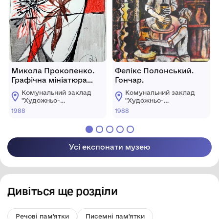
Микола Прокопенко.
Фелікс Полонський.
Графічна мініатюра
Гончар.
№33.
Комунальний заклад
Комунальний заклад
"Художньо-
"Художньо-
меморіальний музей
меморіальний музей
1988
1988
О.О.Осмьоркіна"
О.О.Осмьоркіна"
Усі експонати музею
Дивіться ще розділи
Речові пам'ятки
Писемні пам'ятки