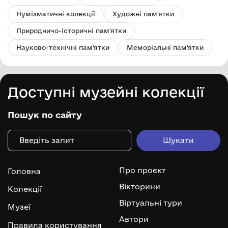
Нумізматичні колекції
Художні пам'ятки
Природничо-історичні пам'ятки
Науково-технічні пам'ятки
Меморіальні пам'ятки
Доступні музейні колекції
Пошук по сайту
Про проєкт
Головна
Вікторини
Колекції
Віртуальні тури
Музеї
Автори
Правила користування