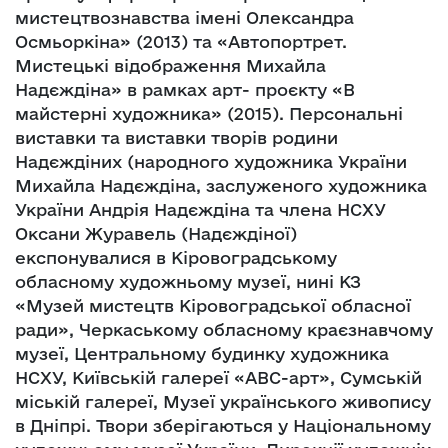
мистецтвознавства імені Олександра
Осмьоркіна» (2013) та «Автопортрет.
Мистецькі відображення Михайла
Надєждіна» в рамках арт- проєкту «В
майстерні художника» (2015). Персональні
виставки та виставки творів родини
Надєждіних (народного художника України
Михайла Надєждіна, заслуженого художника
України Андрія Надєждіна та члена НСХУ
Оксани Журавель (Надєждіної)
експонувалися в Кіровоградському
обласному художньому музеї, нині КЗ
«Музей мистецтв Кіровоградської обласної
ради», Черкаському обласному краєзнавчому
музеї, Центральному будинку художника
НСХУ, Київській галереї «АВС-арт», Сумській
міській галереї, Музеї українського живопису
в Дніпрі. Твори зберігаються у Національному