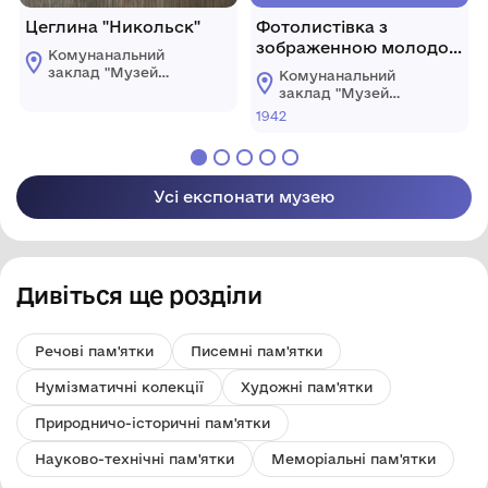
Цеглина "Никольск"
Фотолистівка з
зображенною молодою
Комунанальний
парою-чоловік і жінка з
заклад "Музей
Комунанальний
трояндами у вазі і в
історії міста
заклад "Музей
Козятин"
руках
історії міста
1942
Козятинської міської
Козятин"
ради
Козятинської міської
ради
Усі експонати музею
Дивіться ще розділи
Речові пам'ятки
Писемні пам'ятки
Нумізматичні колекції
Художні пам'ятки
Природничо-історичні пам'ятки
Науково-технічні пам'ятки
Меморіальні пам'ятки