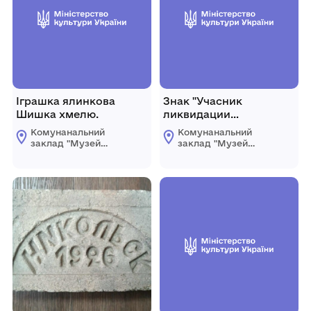
Іграшка ялинкова
Знак "Учасник
Шишка хмелю.
ликвидации
последствий аварии
Комунанальний
Комунанальний
ЧАЕС"
заклад "Музей
заклад "Музей
історії міста
історії міста
Козятин"
Козятин"
Козятинської міської
Козятинської міської
ради
ради