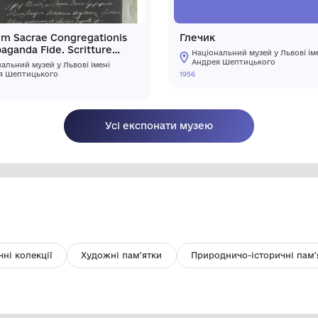
Archivum Sacrae Congregationis
Г
de Propaganda Fide. Scritture
riferite nei Congressi: Moscovia,