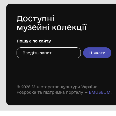
1930-ті рр.
Дивіться ще розді
Речові пам'ятки
Писемні пам'ятки
Меморіальні пам'ятки