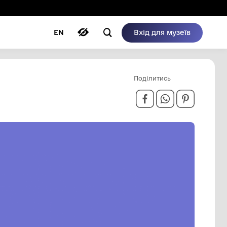
ому режимі
ри
Автори
Блог
EN