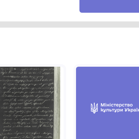
опирається на камінь. Права – лежить на
 піднесена догори. Між ногами жінки –
ігнутою тонкою шиєю. У перспективі –
апис: «Студія до композиції «Лєди».
П'ятниця».
зею