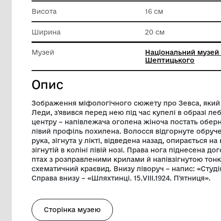
Матеріал
Папір
Техніка виконання
Чорнил
Висота
16 см
Ширина
20 см
Музей
Націонал
Шептиць
Опис
Зображення міфологічного сюжету про 
Леди, з'явився перед нею під час купелі 
центру – напівлежача оголена жіноча по
лівий профіль похилена. Волосся відгор