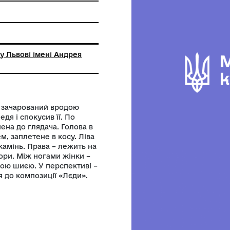
о
ьний музей у Львові імені Андрея
кого
Зевса, який зачарований вродою
в образі лебедя і спокусив її. По
стать обернена до глядача. Голова в
нуте обручем, заплетене в косу. Ліва