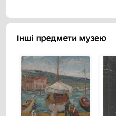
рука, зігнута у лікті, відведена назад, 
зігнутій в коліні лівій нозі. Права нога
птах з розправленими крилами й напівз
схематичний краєвид. Внизу ліворуч – н
Справа внизу – «Шляхтинці. 15.VІІІ.1924. 
Сторінка музею
Інші предмети му