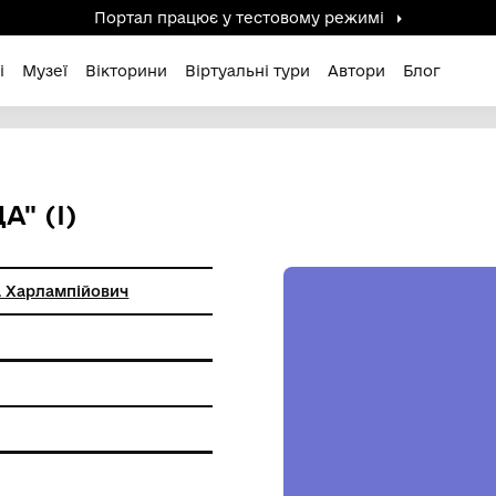
Портал працює у тестов
дені / Зниклі
Музеї
Вікторини
Віртуальні ту
 "ЛЕДА" (І)
ський Олекса Харлампійович
я
фіки