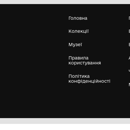
Національний музей у Львові імені
Polonia e Ruteni Vol. 18.
Андрея Шептицького
19
17.10.
Усі експонати м
ли
Нумізматичні колекції
Художні пам'ятки