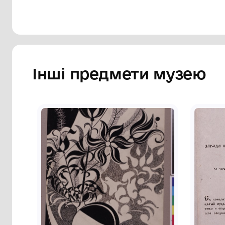
Сторінка музею
Інші предмети му