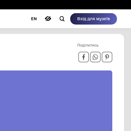
ому режимі
ри
Автори
Блог
EN