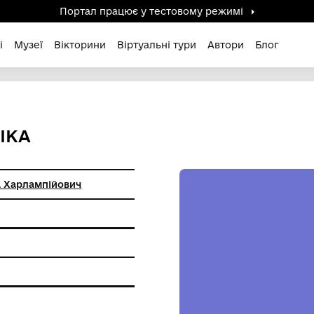
Портал працює у тестов
дені / Зниклі
Музеї
Вікторини
Віртуальні ту
 ЧОЛОВІКА
ський Олекса Харлампійович
фіки