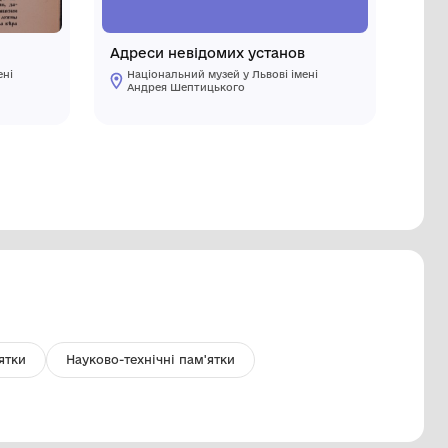
вернення
Адреси н
Національний музей у Львові імені
Націонал
Андрея Шептицького
Андрея 