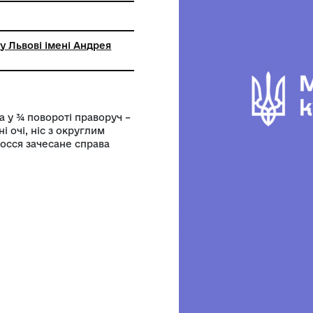
ьний музей у Львові імені Андрея
кого
Торс і голова у ¾ повороті праворуч –
ви, заплющені очі, ніс з округлим
. Коротке волосся зачесане справа
ий.