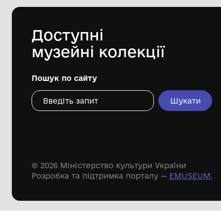
1981 р.
Дивіться ще розді
Речові пам'ятки
Писемні пам'ятки
Меморіальні пам'ятки