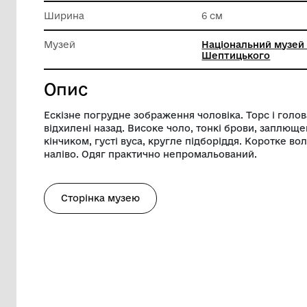
Техніка виконання
Олівець
Висота
11.5 см
Ширина
6 см
Музей
Націонал
Шептиць
Опис
Ескізне погрудне зображення чоловіка. 
відхилені назад. Високе чоло, тонкі бро
кінчиком, густі вуса, кругле підборіддя
наліво. Одяг практично непромальован