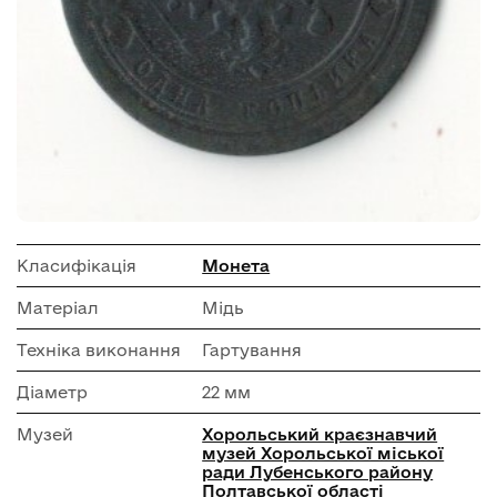
Класифікація
Монета
Матеріал
Мідь
Техніка виконання
Гартування
Діаметр
22 мм
Музей
Хорольський краєзнавчий
музей Хорольської міської
ради Лубенського району
Полтавської області