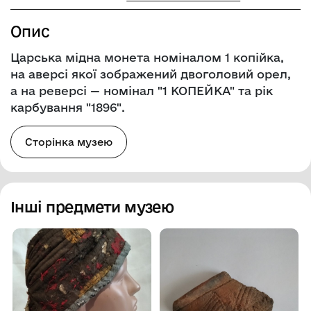
Опис
Царська мідна монета номіналом 1 копійка,
на аверсі якої зображений двоголовий орел,
а на реверсі — номінал "1 КОПЕЙКА" та рік
карбування "1896".
Сторінка музею
Інші предмети музею