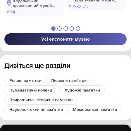
Хорольський
Т.Г.Шевченка
Хорольської міської
краєзнавчий музей
XIX-XX ст.
ради Лубенського
Хорольської міської
1964
району Полтавської
ради Лубенського
області
району Полтавської
області
Усі експонати музею
Дивіться ще розділи
Речові пам'ятки
Писемні пам'ятки
Нумізматичні колекції
Художні пам'ятки
Природничо-історичні пам'ятки
Науково-технічні пам'ятки
Меморіальні пам'ятки