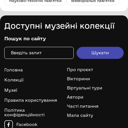
Науково-технічні пам'ятки
Меморіальні пам'ятки
Доступні музейні колекції
Пошук по сайту
Про проєкт
Головна
Вікторини
Колекції
Віртуальні тури
Музеї
Автори
Правила користування
Часті питання
Політика
конфіденційності
Мапа сайту
Facebook