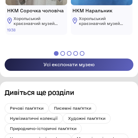
НКМ Сорочка чоловіча
НКМ Наральник
Хорольський
Хорольський
краєзнавчий музей
краєзнавчий музей
Хорольської міської
Хорольської міської
1938
ради Лубенського
ради Лубенського
району Полтавської
району Полтавської
області
області
Усі експонати музею
Дивіться ще розділи
Речові пам'ятки
Писемні пам'ятки
Нумізматичні колекції
Художні пам'ятки
Природничо-історичні пам'ятки