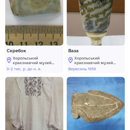
Скребок
Ваза
Хорольський
Хорольський
краєзнавчий музей
краєзнавчий музей
Хорольської міської
Хорольської міської
9-2 тис. р. до н. е.
Вересень 1959
ради Лубенського
ради Лубенського
району Полтавської
району Полтавської
області
області