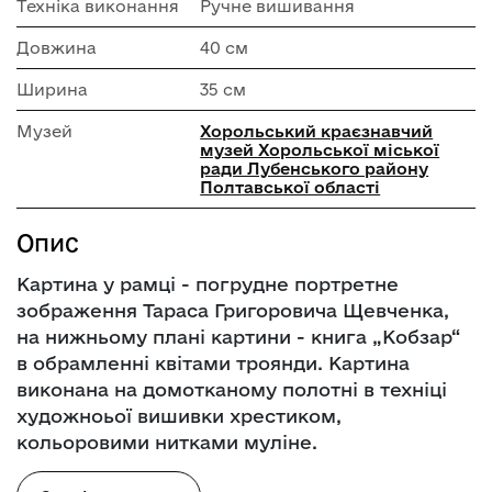
Техніка виконання
Ручне вишивання
Довжина
40 см
Ширина
35 см
Музей
Хорольський краєзнавчий
музей Хорольської міської
ради Лубенського району
Полтавської області
Опис
Картина у рамці - погрудне портретне
зображення Тараса Григоровича Щевченка,
на нижньому плані картини - книга „Кобзар“
в обрамленні квітами троянди. Картина
виконана на домотканому полотні в техніці
художноьої вишивки хрестиком,
кольоровими нитками муліне.