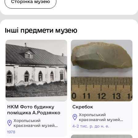
Сторінка музею
Інші предмети музею
НКМ Фото будинку
Скребок
поміщика А.Родзянко
Хорольський
краєзнавчий музей
Хорольський
Хорольської міської
краєзнавчий музей
4-2 тис. р. до н. е.
ради Лубенського
Хорольської міської
1978
району Полтавської
ради Лубенського