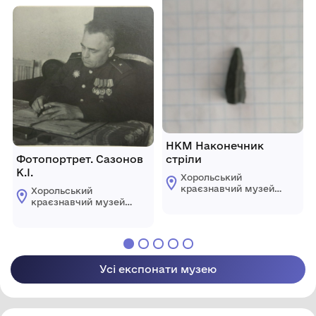
області
району Полтавської
області
НКМ Наконечник
Фотопортрет. Сазонов
стріли
К.І.
Хорольський
краєзнавчий музей
Хорольський
Хорольської міської
краєзнавчий музей
ради Лубенського
Хорольської міської
району Полтавської
ради Лубенського
області
району Полтавської
області
Усі експонати музею