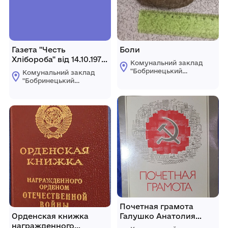
Газета "Честь
Боли
Хлібороба" від 14.10.1976
Комунальний заклад
року №124 (Дні
"Бобринецький
Комунальний заклад
бобринецького району
міський
"Бобринецький
краєзнавчий музей
в Кіровограді)
міський
імені Миколи
краєзнавчий музей
Смоленчука"
імені Миколи
Бобринецької
Смоленчука"
міської ради
Бобринецької
міської ради
Почетная грамота
Орденская книжка
Галушко Анатолия
награжденного
Гавриловича за успехи