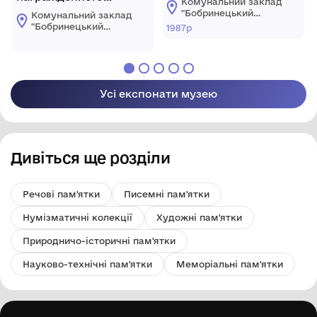
Комунальний заклад
орденом
в развитии театр.
"Бобринецький
Комунальний заклад
Отечественной войны
искуства. г. Бобринец
міський
"Бобринецький
1987р
краєзнавчий музей
II степени Мунтяна
06.06.1987г
міський
імені Миколи
краєзнавчий музей
Алексея Назаровича,
Смоленчука"
імені Миколи
№1221317
Бобринецької
Смоленчука"
міської ради
Бобринецької
Усі експонати музею
міської ради
Дивіться ще розділи
Речові пам'ятки
Писемні пам'ятки
Нумізматичні колекції
Художні пам'ятки
Природничо-історичні пам'ятки
Науково-технічні пам'ятки
Меморіальні пам'ятки