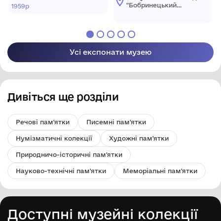
організації. Київ. Січень
міський
"Бобринецький
1959р
краєзнавчий музей
1959р.
міський
імені Миколи
краєзнавчий музей
Смоленчука"
імені Миколи
Бобринецької
Смоленчука"
міської ради
Бобринецької
Усі експонати музею
міської ради
Дивіться ще розділи
Речові пам'ятки
Писемні пам'ятки
Нумізматичні колекції
Художні пам'ятки
Природничо-історичні пам'ятки
Науково-технічні пам'ятки
Меморіальні пам'ятки
Доступні музейні колекції