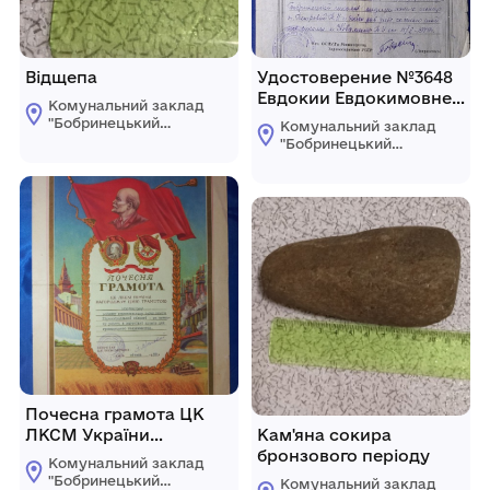
Відщепа
Удостоверение №3648
Евдокии Евдокимовне
Комунальний заклад
выдано взамен
"Бобринецький
Комунальний заклад
диплома об окончании
міський
"Бобринецький
краєзнавчий музей
школы мед. сестер в
міський
імені Миколи
краєзнавчий музей
1938г. выдано
Смоленчука"
імені Миколи
22.03.1949г. г.Киев
Бобринецької
Смоленчука"
міської ради
Бобринецької
міської ради
Почесна грамота ЦК
ЛКСМ України
Кам'яна сокира
Бобринецькій районній
бронзового періоду
Комунальний заклад
комсомольській
"Бобринецький
Комунальний заклад