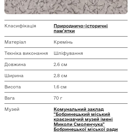
Класифікація
Природничо-історичні
пам'ятки
Матеріал
Кремінь
Техніка виконання
Шліфування
Довжина
2.6 см
Ширина
2.8 см
Висота
1.6 см
Вага
70 г
Музей
Комунальний заклад
"Бобринецький міський
краєзнавчий музей імені
Миколи Смоленчука"
Бобринецької міської ради