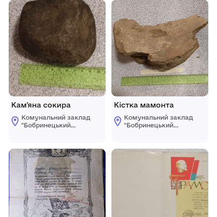
Кам'яна сокира
Кістка мамонта
Комунальний заклад
Комунальний заклад
"Бобринецький
"Бобринецький
міський
міський
краєзнавчий музей
краєзнавчий музей
імені Миколи
імені Миколи
Смоленчука"
Смоленчука"
Бобринецької
Бобринецької
міської ради
міської ради