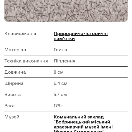
Класифікація
Природничо-історичні
пам'ятки
Матеріал
Глина
Техніка виконання
Ліплення
Довжина
8 см
Ширина
6.4 см
Висота
5.7 см
Вага
176 г
Музей
Комунальний заклад
"Бобринецький міський
краєзнавчий музей імені
Миколи Смоленчука"