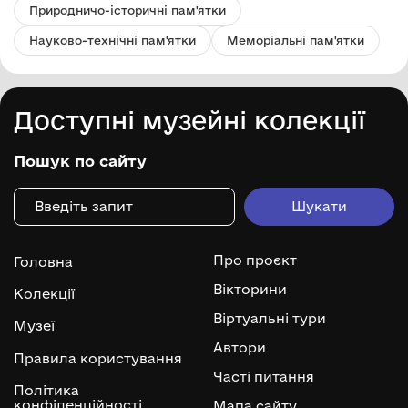
Природничо-історичні пам'ятки
Науково-технічні пам'ятки
Меморіальні пам'ятки
Доступні музейні колекції
Пошук по сайту
Про проєкт
Головна
Вікторини
Колекції
Віртуальні тури
Музеї
Автори
Правила користування
Часті питання
Політика
конфіденційності
Мапа сайту