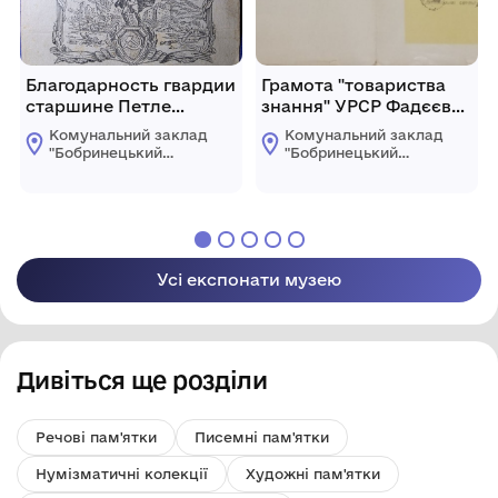
Благодарность гвардии
Грамота "товариства
старшине Петле
знання" УРСР Фадєєву
Андрею Павловичу за
Л.М головному лікарю
Комунальний заклад
Комунальний заклад
отличные боевые
БЦРЛ
"Бобринецький
"Бобринецький
действия при
міський
міський
краєзнавчий музей
краєзнавчий музей
освобождении городов
імені Миколи
імені Миколи
Польши Цеханув, Нове
Смоленчука"
Смоленчука"
Място, Дзялдово 17 - 19
Бобринецької
Бобринецької
января 1945г.
міської ради
міської ради
Усі експонати музею
Дивіться ще розділи
Речові пам'ятки
Писемні пам'ятки
Нумізматичні колекції
Художні пам'ятки