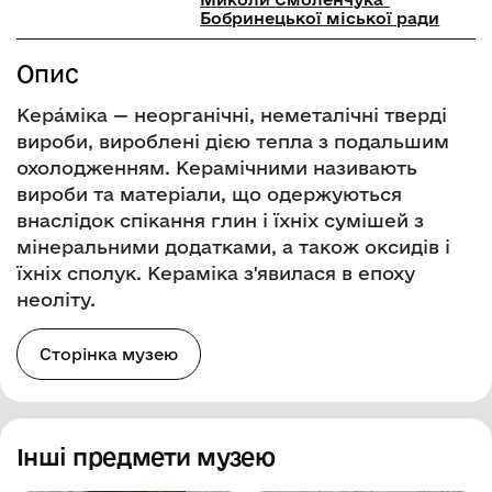
Бобринецької міської ради
Опис
Кера́міка — неорганічні, неметалічні тверді
вироби, вироблені дією тепла з подальшим
охолодженням. Керамічними називають
вироби та матеріали, що одержуються
внаслідок спікання глин і їхніх сумішей з
мінеральними додатками, а також оксидів і
їхніх сполук. Кераміка з'явилася в епоху
неоліту.
Сторінка музею
Інші предмети музею