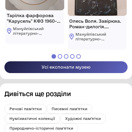
Тарілка фарфорова
"Карусель" КФЗ 1960-
Олесь Воля. Завірюха.
1990рр.
Роман-дилогія.
Мануйлівський
Київ.2020
літературно-
Мануйлівський
краєзнавчий музей
літературно-
краєзнавчий музей
Усі експонати музею
Дивіться ще розділи
Речові пам'ятки
Писемні пам'ятки
Нумізматичні колекції
Художні пам'ятки
Природничо-історичні пам'ятки