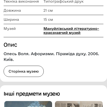
Техніка виконання
Типографський друк
Довжина
21 см
Ширина
15 см
Музей
Мануйлівський літературно-
краєзнавчий музей
Опис
Олесь Воля. Афоризми. Піраміда духу. 2006.
Київ.
Сторінка музею
Інші предмети музею