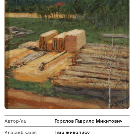
Автор/ка
Горєлов Гаврило Микитович
Класифікація
Твір живопису