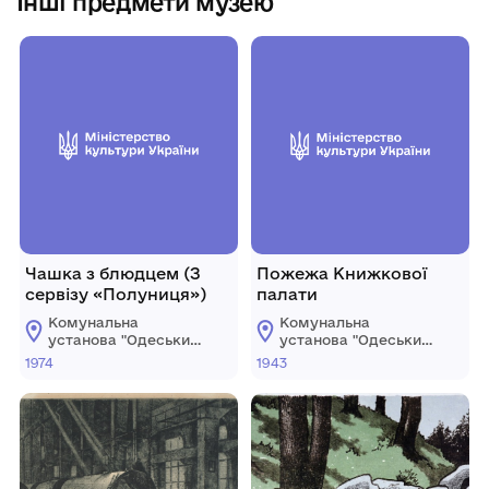
Інші предмети музею
Чашка з блюдцем (З
Пожежа Книжкової
сервізу «Полуниця»)
палати
Комунальна
Комунальна
установа "Одеський
установа "Одеський
національний
національний
1974
1943
художній музей"
художній музей"