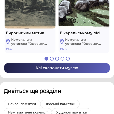
Виробничий мотив
В карельському лісі
Комунальна
Комунальна
установа "Одеський
установа "Одеський
національний
національний
1937
1976
художній музей"
художній музей"
Усі експонати музею
Дивіться ще розділи
Речові пам'ятки
Писемні пам'ятки
Нумізматичні колекції
Художні пам'ятки